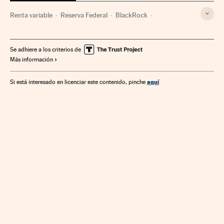
Renta variable
Reserva Federal
BlackRock
Gestoras fondos
Organismos económicos
Auditoría
Bolsa
Fondos inversión
Mercados financieros
Se adhiere a los criterios de
Más información
Empresas
Economía
Finanzas
aquí
Si está interesado en licenciar este contenido, pinche