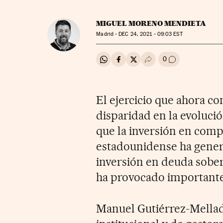
MIGUEL MORENO MENDIETA
Madrid -
DEC
24, 2021 - 09:03
EST
0
Compartir en Whatsapp
Compartir en Facebook
Compartir en Twitter
Desplegar Redes Soci
Ir a los comenta
El ejercicio que ahora c
disparidad en la evolució
que la inversión en comp
estadounidense ha gener
inversión en deuda sobe
ha provocado importante
Manuel Gutiérrez-Mellad