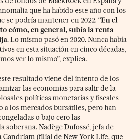
ras de fondos de BlackRock en España y
 anomalía que ha habido este año con los
ue se podría mantener en 2022. “
En el
to cómo, en general, subía la renta
ija
. Lo mismo pasó en 2020. Nunca había
ivos en esta situación en cinco décadas,
amos ver lo mismo”, explica.
este resultado viene del intento de los
amizar las economías para salir de la
olosales políticas monetarias y fiscales
 a los mercados bursátiles, pero han
ongeladas o bajo cero las
da soberana. Nadège Dufossé, jefa de
a Candriam (filial de New York Life, que