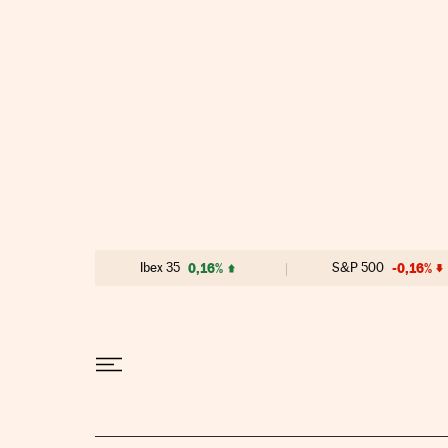
Ir al contenido
Ibex 35
0,16%
S&P 500
-0,16%