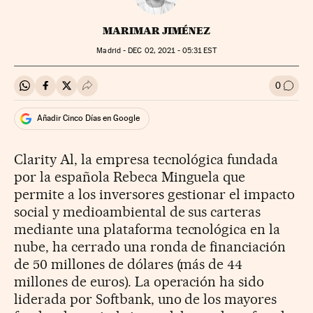
MARIMAR JIMÉNEZ
Madrid -
DEC
02, 2021 - 05:31
EST
0
Compartir en Whatsapp
Compartir en Facebook
Compartir en Twitter
Desplegar Redes Sociales
Ir a l
Añadir Cinco Días en Google
Clarity Al, la empresa tecnológica fundada
por la española Rebeca Minguela que
permite a los inversores gestionar el impacto
social y medioambiental de sus carteras
mediante una plataforma tecnológica en la
nube, ha cerrado una ronda de financiación
de 50 millones de dólares (más de 44
millones de euros). La operación ha sido
liderada por Softbank, uno de los mayores