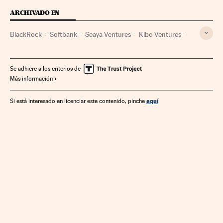
ARCHIVADO EN
BlackRock
Softbank
Seaya Ventures
Kibo Ventures
Gestoras fondos
Fintech
Auditoría
Inteligencia artificial
Capital riesgo
Se adhiere a los criterios de
Más información
Tecnologías información
Computación
Fondos inversión
Mercados financieros
Empresas
aquí
Si está interesado en licenciar este contenido, pinche
Internet
Informática
Economía
Banca
Tecnología
Telecomunicaciones
Finanzas
Comunicaciones
Industria
Ciencia
Clarity AI