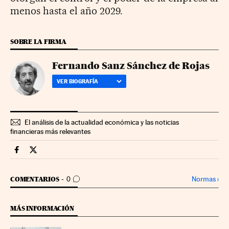
menos hasta el año 2029.
SOBRE LA FIRMA
Fernando Sanz Sánchez de Rojas
VER BIOGRAFÍA
El análisis de la actualidad económica y las noticias
financieras más relevantes
Companias Cinco Días en Facebook
Companias Cinco Días en Twitter
IR A LOS COMENTARIOS
Normas
›
COMENTARIOS
0
MÁS INFORMACIÓN