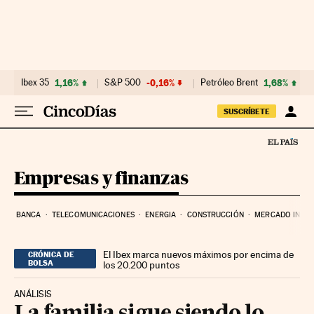
Ir al contenido
Ibex 35
1,16%
S&P 500
-0,16%
Petróleo Brent
1,68%
SUSCRÍBETE
Empresas y finanzas
BANCA
TELECOMUNICACIONES
ENERGIA
CONSTRUCCIÓN
MERCADO INMOB
El Ibex marca nuevos máximos por encima de
CRÓNICA DE
BOLSA
los 20.200 puntos
ANÁLISIS