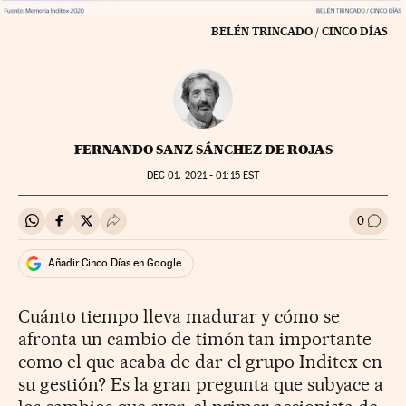
BELÉN TRINCADO / CINCO DÍAS
FERNANDO SANZ SÁNCHEZ DE ROJAS
DEC
01, 2021 - 01:15
EST
0
Compartir en Whatsapp
Compartir en Facebook
Compartir en Twitter
Desplegar Redes Sociales
Ir a l
Añadir Cinco Días en Google
Cuánto tiempo lleva madurar y cómo se
afronta un cambio de timón tan importante
como el que acaba de dar el grupo Inditex en
su gestión? Es la gran pregunta que subyace a