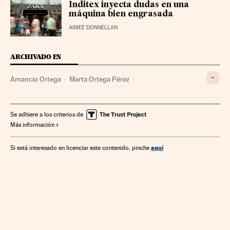
Inditex inyecta dudas en una
máquina bien engrasada
AIMEE DONNELLAN
ARCHIVADO EN
Amancio Ortega
Marta Ortega Pérez
Pablo Isla Álvarez de Tejera
Inditex
Empresas textiles
Textil
Confección
Empresas
Economía
Industria
Se adhiere a los criterios de
Más información
aquí
Si está interesado en licenciar este contenido, pinche