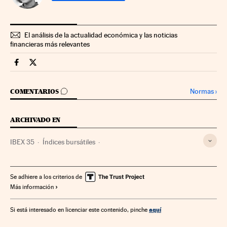
El análisis de la actualidad económica y las noticias
financieras más relevantes
Mercados Financieros Cinco Días en Facebook
Mercados Financieros Cinco Días en Twitter
IR A LOS COMENTARIOS
Normas
›
COMENTARIOS
ARCHIVADO EN
IBEX 35
Índices bursátiles
Crisis económica coronavirus covid-19
Coronavirus Covid-19
Crisis económica
Bolsa
Se adhiere a los criterios de
Más información
Pandemia
Coronavirus
Recesión económica
Vacunas
Coyuntura económica
Virología
Epidemia
aquí
Si está interesado en licenciar este contenido, pinche
Enfermedades infecciosas
Mercados financieros