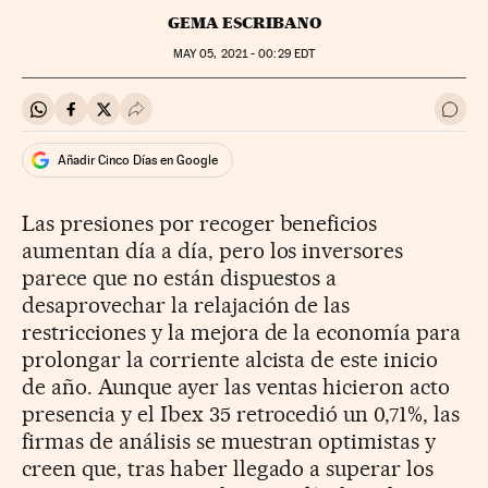
GEMA ESCRIBANO
MAY
05, 2021 - 00:29
EDT
Compartir en Whatsapp
Compartir en Facebook
Compartir en Twitter
Desplegar Redes Sociales
Ir a 
Añadir Cinco Días en Google
Las presiones por recoger beneficios
aumentan día a día, pero los inversores
parece que no están dispuestos a
desaprovechar la relajación de las
restricciones y la mejora de la economía para
prolongar la corriente alcista de este inicio
de año. Aunque ayer las ventas hicieron acto
presencia y el Ibex 35 retrocedió un 0,71%, las
firmas de análisis se muestran optimistas y
creen que, tras haber llegado a superar los