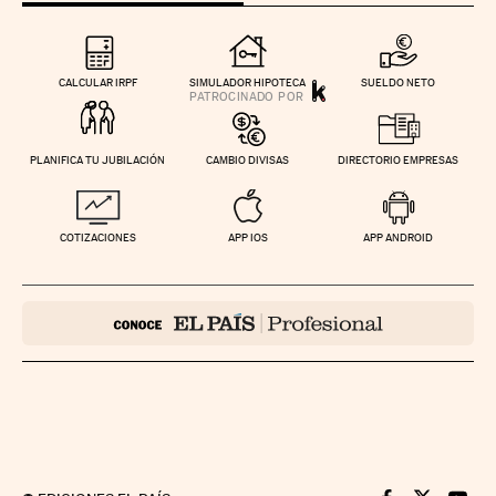
CALCULAR IRPF
SIMULADOR HIPOTECA
SUELDO NETO
PLANIFICA TU JUBILACIÓN
CAMBIO DIVISAS
DIRECTORIO EMPRESAS
COTIZACIONES
APP IOS
APP ANDROID