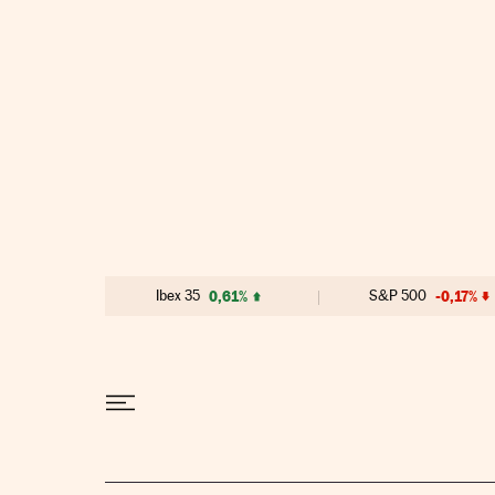
Ir al contenido
Ibex 35
0,61%
S&P 500
-0,17%