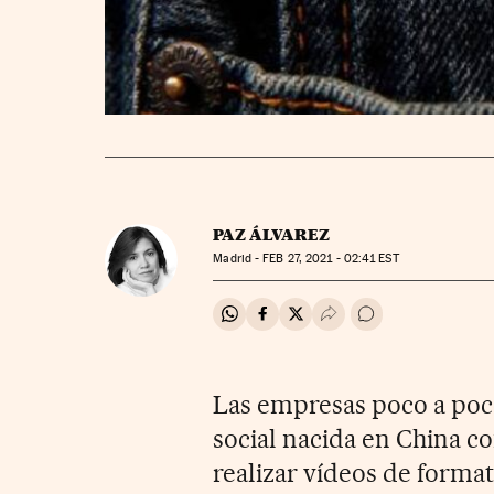
PAZ ÁLVAREZ
Madrid -
FEB
27, 2021 - 02:41
EST
Compartir en Whatsapp
Compartir en Facebook
Compartir en Twitter
Desplegar Redes Soci
Ir a los comentar
Las empresas poco a poco
social nacida en China c
realizar vídeos de forma