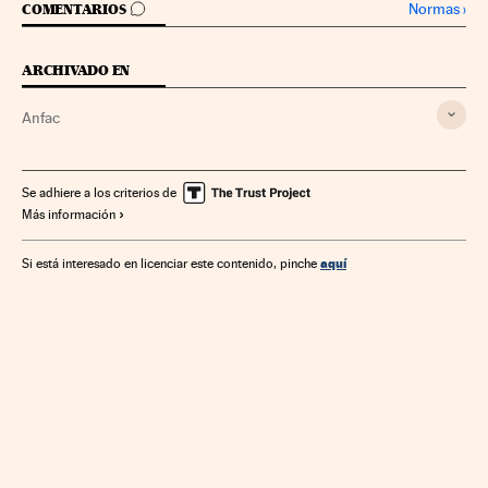
IR A LOS COMENTARIOS
Normas
›
COMENTARIOS
ARCHIVADO EN
Anfac
Se adhiere a los criterios de
Más información
aquí
Si está interesado en licenciar este contenido, pinche