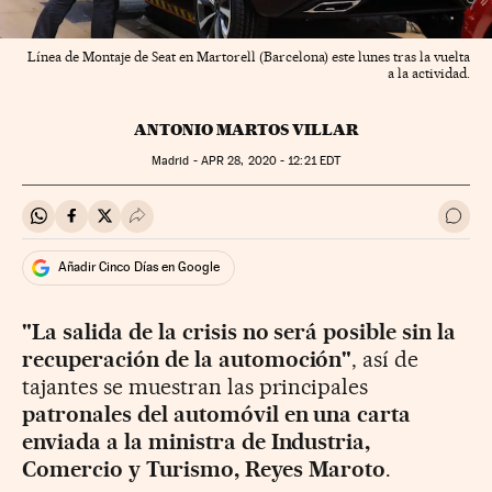
Línea de Montaje de Seat en Martorell (Barcelona) este lunes tras la vuelta
a la actividad.
ANTONIO MARTOS VILLAR
Madrid -
APR
28, 2020 - 12:21
EDT
Compartir en Whatsapp
Compartir en Facebook
Compartir en Twitter
Desplegar Redes Sociales
Ir a 
Añadir Cinco Días en Google
"La salida de la crisis no será posible sin la
recuperación de la automoción"
, así de
tajantes se muestran las principales
patronales del automóvil en una carta
enviada a la ministra de Industria,
Comercio y Turismo, Reyes Maroto
.