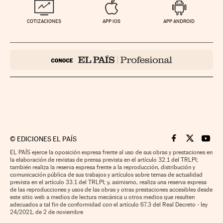
COTIZACIONES
APP IOS
APP ANDROID
©
EDICIONES EL PAÍS
Cinco Días en F
Cinco Días e
Cinco 
EL PAÍS ejerce la oposición expresa frente al uso de sus obras y prestaciones en
la elaboración de revistas de prensa prevista en el artículo 32.1 del TRLPI;
también realiza la reserva expresa frente a la reproducción, distribución y
comunicación pública de sus trabajos y artículos sobre temas de actualidad
prevista en el artículo 33.1 del TRLPI; y, asimismo, realiza una reserva expresa
de las reproducciones y usos de las obras y otras prestaciones accesibles desde
este sitio web a medios de lectura mecánica u otros medios que resulten
adecuados a tal fin de conformidad con el artículo 67.3 del Real Decreto - ley
24/2021, de 2 de noviembre