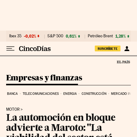
Ir al contenido
Ibex 35
-0,02%
S&P 500
0,61%
Petróleo Brent
1,28%
SUSCRÍBETE
Empresas y finanzas
BANCA
TELECOMUNICACIONES
ENERGIA
CONSTRUCCIÓN
MERCADO INMOB
MOTOR
La automoción en bloque
advierte a Maroto: "La