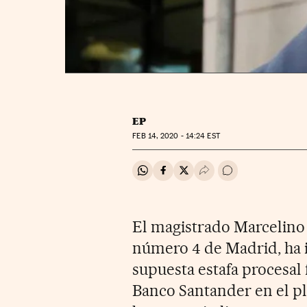
EP
FEB
14, 2020 - 14:24
EST
Compartir en Whatsapp
Compartir en Facebook
Compartir en Twitter
Desplegar Redes Soci
Ir a los comentar
El magistrado Marcelino
número 4 de Madrid, ha i
supuesta estafa procesa
Banco Santander en el ple