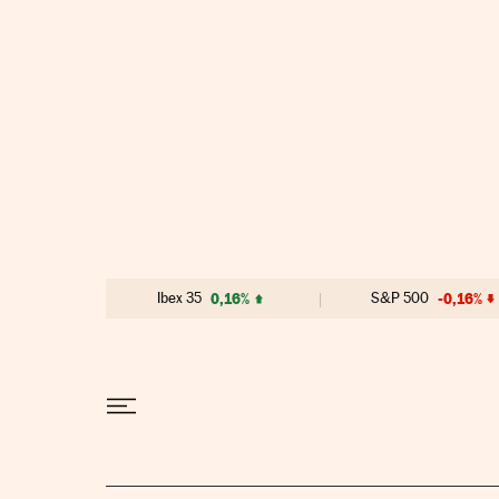
Ir al contenido
Ibex 35
0,16%
S&P 500
-0,16%