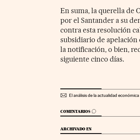
En suma, la querella de 
por el Santander a su de
contra esta resolución c
subsidiario de apelación e
la notificación, o bien, r
siguiente cinco días.
El análisis de la actualidad económica 
IR A LOS COMENTARIOS
COMENTARIOS
ARCHIVADO EN