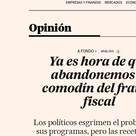
EMPRESAS Y FINANZAS
MERCADOS
ECON
Opinión
A FONDO
i
ANÁLISIS
Ya es hora de 
abandonemos 
comodín del fr
fiscal
Los políticos esgrimen el pr
sus programas, pero las rece