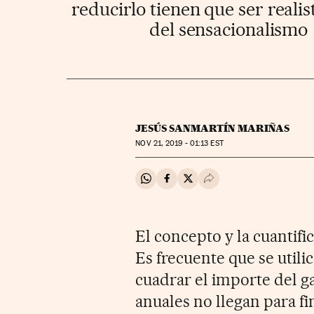
reducirlo tienen que ser realis
del sensacionalismo
JESÚS SANMARTÍN MARIÑAS
NOV
21, 2019 - 01:13
EST
Compartir en Whatsapp
Compartir en Facebook
Compartir en Twitter
Desplegar Redes Soci
El concepto y la cuantific
Es frecuente que se utili
cuadrar el importe del gas
anuales no llegan para fi