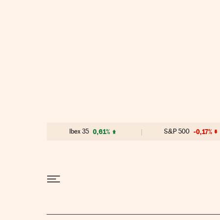
Ir al contenido
Ibex 35
0,61%
S&P 500
-0,17%