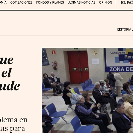
OMÍA
COTIZACIONES
FONDOS Y PLANES
ÚLTIMAS NOTICIAS
OPINIÓN
EDITORIA
que
el
aude
oblema en
tas para