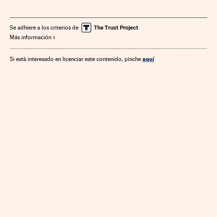
Comercio
Europa
Economía
Relaciones exteriores
Finanzas
Se adhiere a los criterios de
Más información
aquí
Si está interesado en licenciar este contenido, pinche