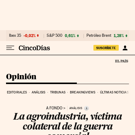
Ir al contenido
Ibex 35
-0,02%
S&P 500
0,61%
Petróleo Brent
1,28%
SUSCRÍBETE
Opinión
EDITORIALES
ANÁLISIS
TRIBUNAS
BREAKINGVIEWS
ÚLTIMAS NOTICIAS
A FONDO
i
ANÁLISIS
La agroindustria, víctima
colateral de la guerra