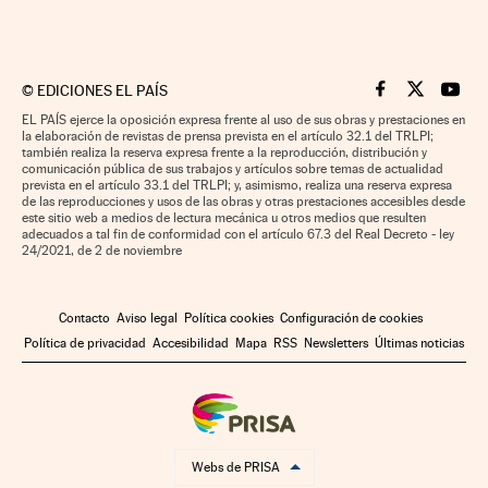
©
EDICIONES EL PAÍS
Cinco Días en F
Cinco Días e
Cinco 
EL PAÍS ejerce la oposición expresa frente al uso de sus obras y prestaciones en
la elaboración de revistas de prensa prevista en el artículo 32.1 del TRLPI;
también realiza la reserva expresa frente a la reproducción, distribución y
comunicación pública de sus trabajos y artículos sobre temas de actualidad
prevista en el artículo 33.1 del TRLPI; y, asimismo, realiza una reserva expresa
de las reproducciones y usos de las obras y otras prestaciones accesibles desde
este sitio web a medios de lectura mecánica u otros medios que resulten
adecuados a tal fin de conformidad con el artículo 67.3 del Real Decreto - ley
24/2021, de 2 de noviembre
Contacto
Aviso legal
Política cookies
Configuración de cookies
Política de privacidad
Accesibilidad
Mapa
RSS
Newsletters
Últimas noticias
Webs de PRISA