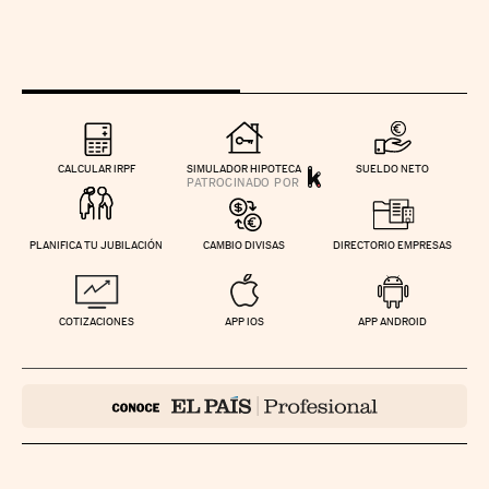
CALCULAR IRPF
SIMULADOR HIPOTECA
SUELDO NETO
PLANIFICA TU JUBILACIÓN
CAMBIO DIVISAS
DIRECTORIO EMPRESAS
COTIZACIONES
APP IOS
APP ANDROID