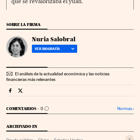
que se revalorizaba el yuan.
SOBRE LA FIRMA
Nuria Salobral
VER BIOGRAFÍA
El análisis de la actualidad económica y las noticias
financieras más relevantes
Mercados Financieros Cinco Días en Facebook
Mercados Financieros Cinco Días en Twitter
IR A LOS COMENTARIOS
Normas
›
COMENTARIOS
0
ARCHIVADO EN
Deuda pública
China
Estados Unidos