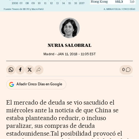
NURIA SALOBRAL
Madrid -
JAN
11, 2018 - 11:05
EST
0
Compartir en Whatsapp
Compartir en Facebook
Compartir en Twitter
Desplegar Redes Sociales
Ir a l
Añadir Cinco Días en Google
El mercado de deuda se vio sacudido el
miércoles ante la noticia de que China se
estaba planteando reducir, o incluso
paralizar, sus compras de deuda
estadounidense.Tal posibilidad provocó el