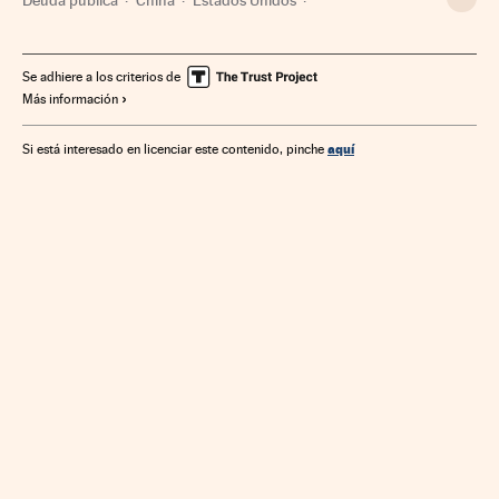
Financiación déficit
Asia Oriental
Norteamérica
Déficit público
Asia
Finanzas públicas
América
Se adhiere a los criterios de
Más información
Finanzas
aquí
Si está interesado en licenciar este contenido, pinche