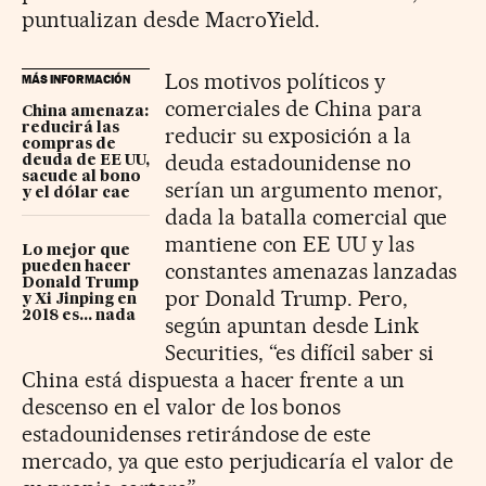
puntualizan desde MacroYield.
Los motivos políticos y
MÁS INFORMACIÓN
comerciales de China para
China amenaza:
reducirá las
reducir su exposición a la
compras de
deuda estadounidense no
deuda de EE UU,
sacude al bono
serían un argumento menor,
y el dólar cae
dada la batalla comercial que
mantiene con EE UU y las
Lo mejor que
constantes amenazas lanzadas
pueden hacer
Donald Trump
por Donald Trump. Pero,
y Xi Jinping en
2018 es... nada
según apuntan desde Link
Securities, “es difícil saber si
China está dispuesta a hacer frente a un
descenso en el valor de los bonos
estadounidenses retirándose de este
mercado, ya que esto perjudicaría el valor de