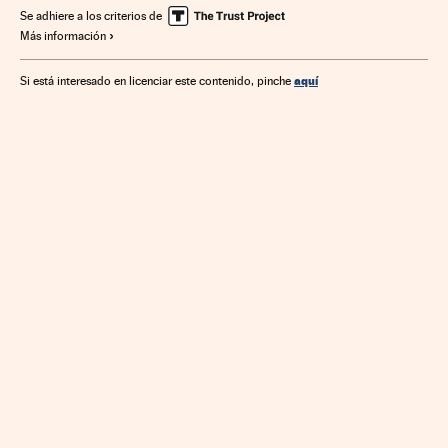
Sector público
Empresas
Administración pública
Se adhiere a los criterios de
Más información
Economía
España
Medio ambiente
aquí
Si está interesado en licenciar este contenido, pinche