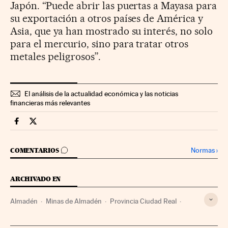
Japón. “Puede abrir las puertas a Mayasa para
su exportación a otros países de América y
Asia, que ya han mostrado su interés, no solo
para el mercurio, sino para tratar otros
metales peligrosos”.
El análisis de la actualidad económica y las noticias
financieras más relevantes
Companias Cinco Días en Facebook
Companias Cinco Días en Twitter
IR A LOS COMENTARIOS
Normas
›
COMENTARIOS
ARCHIVADO EN
Almadén
Minas de Almadén
Provincia Ciudad Real
SEPI
Castilla-La Mancha
Empresas públicas