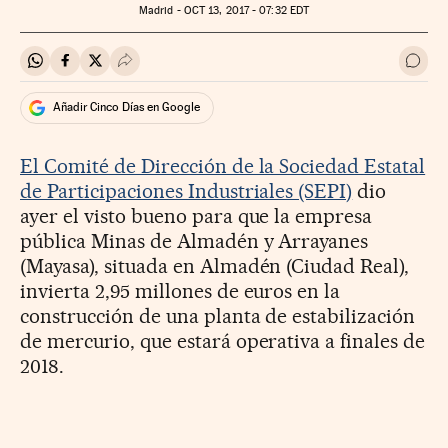
Madrid -
OCT
13, 2017 - 07:32
EDT
Compartir en Whatsapp
Compartir en Facebook
Compartir en Twitter
Desplegar Redes Sociales
Ir a 
Añadir Cinco Días en Google
El Comité de Dirección de la Sociedad Estatal
de Participaciones Industriales (SEPI)
dio
ayer el visto bueno para que la empresa
pública Minas de Almadén y Arrayanes
(Mayasa), situada en Almadén (Ciudad Real),
invierta 2,95 millones de euros en la
construcción de una planta de estabilización
de mercurio, que estará operativa a finales de
2018.