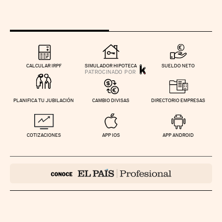
CALCULAR IRPF
SIMULADOR HIPOTECA
SUELDO NETO
PLANIFICA TU JUBILACIÓN
CAMBIO DIVISAS
DIRECTORIO EMPRESAS
COTIZACIONES
APP IOS
APP ANDROID