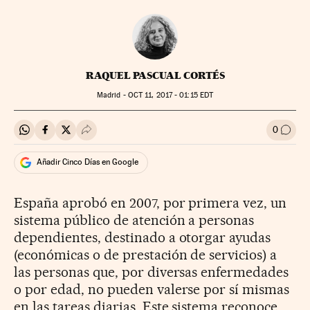
RAQUEL PASCUAL CORTÉS
Madrid -
OCT
11, 2017 - 01:15
EDT
0
Compartir en Whatsapp
Compartir en Facebook
Compartir en Twitter
Desplegar Redes Sociales
Ir a l
Añadir Cinco Días en Google
España aprobó en 2007, por primera vez, un
sistema público de atención a personas
dependientes, destinado a otorgar ayudas
(económicas o de prestación de servicios) a
las personas que, por diversas enfermedades
o por edad, no pueden valerse por sí mismas
en las tareas diarias. Este sistema reconoce