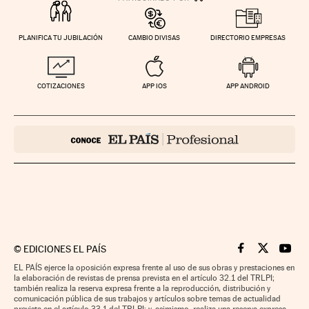
PLANIFICA TU JUBILACIÓN
CAMBIO DIVISAS
DIRECTORIO EMPRESAS
COTIZACIONES
APP IOS
APP ANDROID
©
EDICIONES EL PAÍS
Cinco Días en F
Cinco Días e
Cinco 
EL PAÍS ejerce la oposición expresa frente al uso de sus obras y prestaciones en
la elaboración de revistas de prensa prevista en el artículo 32.1 del TRLPI;
también realiza la reserva expresa frente a la reproducción, distribución y
comunicación pública de sus trabajos y artículos sobre temas de actualidad
prevista en el artículo 33.1 del TRLPI; y, asimismo, realiza una reserva expresa