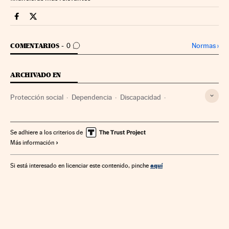
Economia Cinco Días en Facebook
Economia Cinco Días en Twitter
IR A LOS COMENTARIOS
Normas
›
COMENTARIOS
0
ARCHIVADO EN
Protección social
Dependencia
Discapacidad
Política laboral
Trabajo
Sociedad
Se adhiere a los criterios de
Más información
aquí
Si está interesado en licenciar este contenido, pinche