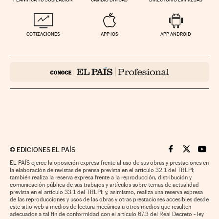
COTIZACIONES
APP IOS
APP ANDROID
©
EDICIONES EL PAÍS
Cinco Días en F
Cinco Días e
Cinco 
EL PAÍS ejerce la oposición expresa frente al uso de sus obras y prestaciones en
la elaboración de revistas de prensa prevista en el artículo 32.1 del TRLPI;
también realiza la reserva expresa frente a la reproducción, distribución y
comunicación pública de sus trabajos y artículos sobre temas de actualidad
prevista en el artículo 33.1 del TRLPI; y, asimismo, realiza una reserva expresa
de las reproducciones y usos de las obras y otras prestaciones accesibles desde
este sitio web a medios de lectura mecánica u otros medios que resulten
adecuados a tal fin de conformidad con el artículo 67.3 del Real Decreto - ley