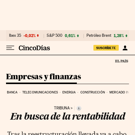
Ir al contenido
Ibex 35
-0,02%
S&P 500
0,61%
Petróleo Brent
1,28%
SUSCRÍBETE
Empresas y finanzas
BANCA
TELECOMUNICACIONES
ENERGIA
CONSTRUCCIÓN
MERCADO INMOB
TRIBUNA
i
En busca de la rentabilidad
Tras la reestructuración llevada ya a cabo,