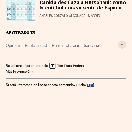
Bankia desplaza a Kutxabank como
la entidad más solvente de España
ÁNGELES GONZALO ALCONADA
| MADRID
ARCHIVADO EN
Opinión
Rentabilidad
Reestructuración bancaria
Bancos
Política bancaria
Mercados financieros
Empresas
Banca
Economía
Finanzas
Se adhiere a los criterios de
Más información
aquí
Si está interesado en licenciar este contenido, pinche