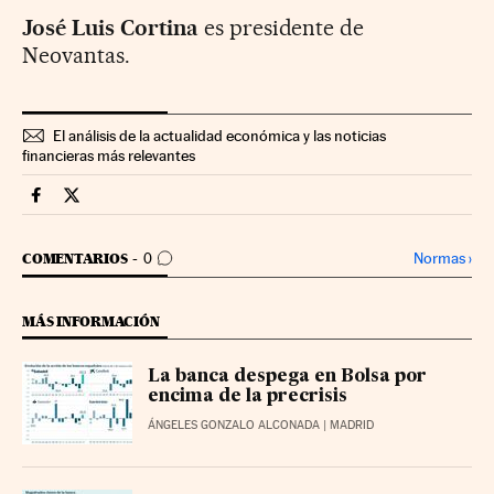
José Luis Cortina
es presidente de
Neovantas.
El análisis de la actualidad económica y las noticias
financieras más relevantes
Companias Cinco Días en Facebook
Companias Cinco Días en Twitter
IR A LOS COMENTARIOS
Normas
›
COMENTARIOS
0
MÁS INFORMACIÓN
La banca despega en Bolsa por
encima de la precrisis
ÁNGELES GONZALO ALCONADA
| MADRID