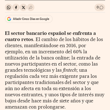
0
Compartir en Whatsapp
Compartir en Facebook
Compartir en Twitter
Desplegar Redes Sociales
Ir a l
Añadir Cinco Días en Google
El sector bancario español se enfrenta a
cuatro retos
. El cambio de los hábitos de los
clientes, manifestándose en 2016, por
ejemplo, en un incremento del 60% la
utilización de la banca online; la entrada de
nuevos participantes en el sector, como las
grandes tecnológicas y las
fintech
; una
regulación cada vez más exigente para los
participantes tradicionales del sector y que
aún no afecta en toda su extensión a los
nuevos entrantes, y unos tipos de interés muy
bajos desde hace más de siete años y que
amenazan con prolongarse.