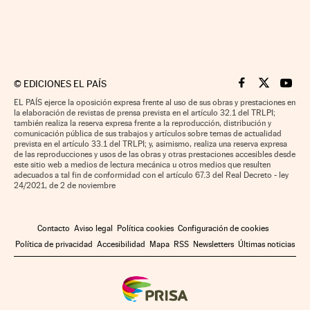
©
EDICIONES EL PAÍS
Cinco Días en F
Cinco Días e
Cinco 
EL PAÍS ejerce la oposición expresa frente al uso de sus obras y prestaciones en
la elaboración de revistas de prensa prevista en el artículo 32.1 del TRLPI;
también realiza la reserva expresa frente a la reproducción, distribución y
comunicación pública de sus trabajos y artículos sobre temas de actualidad
prevista en el artículo 33.1 del TRLPI; y, asimismo, realiza una reserva expresa
de las reproducciones y usos de las obras y otras prestaciones accesibles desde
este sitio web a medios de lectura mecánica u otros medios que resulten
adecuados a tal fin de conformidad con el artículo 67.3 del Real Decreto - ley
24/2021, de 2 de noviembre
Contacto
Aviso legal
Política cookies
Configuración de cookies
Política de privacidad
Accesibilidad
Mapa
RSS
Newsletters
Últimas noticias