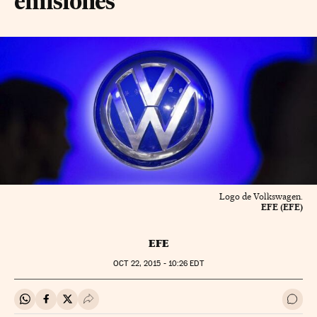
emisiones
Logo de Volkswagen.
EFE (EFE)
EFE
OCT
22, 2015 - 10:26
EDT
Compartir en Whatsapp
Compartir en Facebook
Compartir en Twitter
Desplegar Redes Sociales
Ir a 