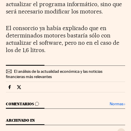
actualizar el programa informático, sino que
será necesario modificar los motores.
El consorcio ya había explicado que en
determinados motores bastaría sólo con
actualizar el software, pero no en el caso de
los de 1,6 litros.
El análisis de la actualidad económica y las noticias
financieras más relevantes
Companias Cinco Días en Facebook
Companias Cinco Días en Twitter
IR A LOS COMENTARIOS
Normas
›
COMENTARIOS
ARCHIVADO EN