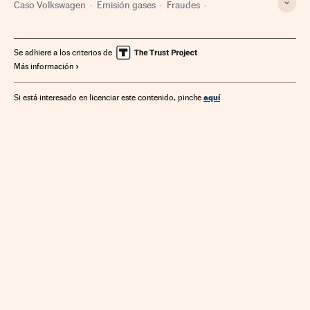
Caso Volkswagen
Emisión gases
Fraudes
Contaminación atmosférica
Volkswagen Group
Contaminación
Fabricantes automóviles
Se adhiere a los criterios de
Más información
Problemas ambientales
Automoción
Empresas
Delitos
Economía
Industria
Justicia
Medio ambiente
aquí
Si está interesado en licenciar este contenido, pinche