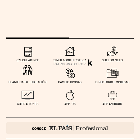
CALCULAR IRPF
SIMULADOR HIPOTECA
SUELDO NETO
PLANIFICA TU JUBILACIÓN
CAMBIO DIVISAS
DIRECTORIO EMPRESAS
COTIZACIONES
APP IOS
APP ANDROID