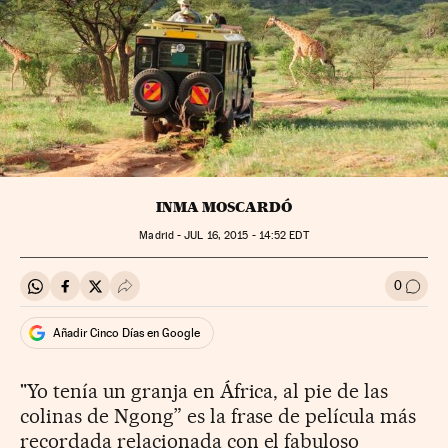
INMA MOSCARDÓ
Madrid -
JUL
16, 2015 - 14:52
EDT
0
Compartir en Whatsapp
Compartir en Facebook
Compartir en Twitter
Desplegar Redes Sociales
Ir a l
Añadir Cinco Días en Google
"Yo tenía un granja en África, al pie de las
colinas de Ngong” es la frase de película más
recordada relacionada con el fabuloso