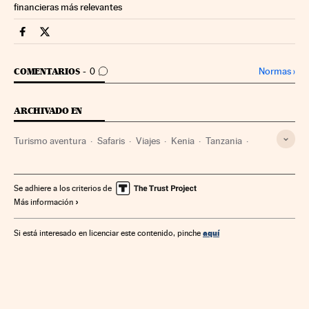
financieras más relevantes
Fortunas Cinco Días en Facebook
Fortunas Cinco Días en Twitter
IR A LOS COMENTARIOS
Normas
›
COMENTARIOS
0
ARCHIVADO EN
Turismo aventura
Safaris
Viajes
Kenia
Tanzania
Namibia
Zambia
Destinos turísticos
África subsahariana
África meridional
Ofertas turísticas
Se adhiere a los criterios de
Más información
Deporte aventura
África
Turismo
Deportes
aquí
Si está interesado en licenciar este contenido, pinche