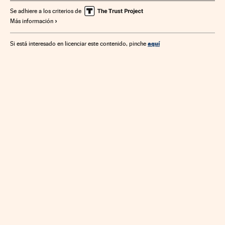
Salud
Economía
Administración pública
Sanofi
Se adhiere a los criterios de
Más información
Ministerio de Sanidad
aquí
Si está interesado en licenciar este contenido, pinche