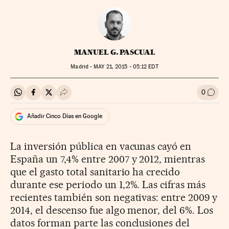
MANUEL G. PASCUAL
Madrid -
MAY
21, 2015 - 05:12
EDT
0
Compartir en Whatsapp
Compartir en Facebook
Compartir en Twitter
Desplegar Redes Sociales
Ir a l
Añadir Cinco Días en Google
La inversión pública en vacunas cayó en
España un 7,4% entre 2007 y 2012, mientras
que el gasto total sanitario ha crecido
durante ese periodo un 1,2%. Las cifras más
recientes también son negativas: entre 2009 y
2014, el descenso fue algo menor, del 6%. Los
datos forman parte las conclusiones del