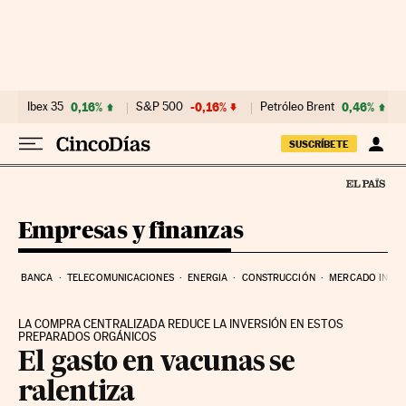
Ir al contenido
Ibex 35
0,16%
S&P 500
-0,16%
Petróleo Brent
0,46%
SUSCRÍBETE
Empresas y finanzas
BANCA
TELECOMUNICACIONES
ENERGIA
CONSTRUCCIÓN
MERCADO INMOB
LA COMPRA CENTRALIZADA REDUCE LA INVERSIÓN EN ESTOS
PREPARADOS ORGÁNICOS
El gasto en vacunas se
ralentiza