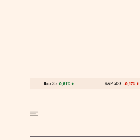
Ir al contenido
Ibex 35
0,61%
S&P 500
-0,17%