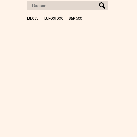
IBEX 35
EUROSTOXX
S&P 500