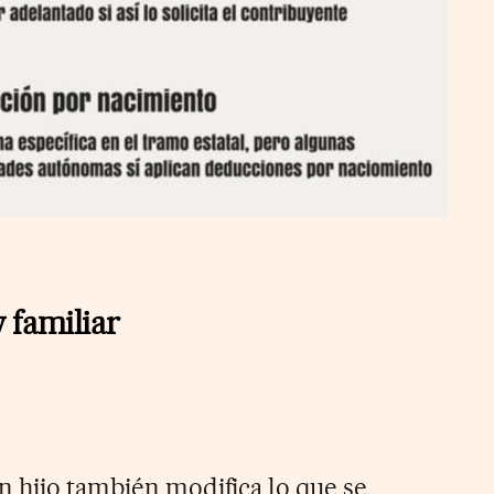
 familiar
un hijo también modifica lo que se