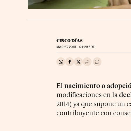
CINCO DÍAS
MAR
27, 2015 - 04:29
EDT
Compartir en Whatsapp
Compartir en Facebook
Compartir en Twitter
Desplegar Redes Soci
Ir a los comentar
El
nacimiento o adopci
modificaciones en la
dec
2014) ya que supone un ca
contribuyente con consec