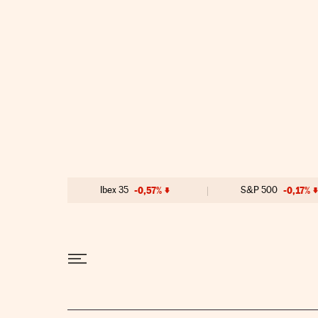
Ir al contenido
Ibex 35
-0,57%
S&P 500
-0,17%