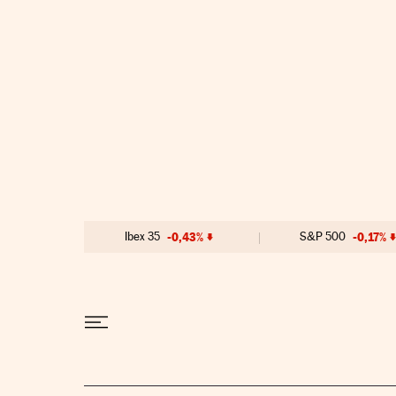
Ir al contenido
Ibex 35
-0,43%
S&P 500
-0,17%