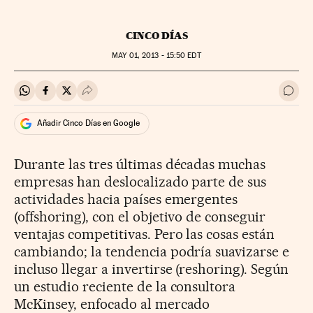
CINCO DÍAS
MAY
01, 2013 - 15:50
EDT
Compartir en Whatsapp
Compartir en Facebook
Compartir en Twitter
Desplegar Redes Sociales
Ir a 
Añadir Cinco Días en Google
Durante las tres últimas décadas muchas
empresas han deslocalizado parte de sus
actividades hacia países emergentes
(offshoring), con el objetivo de conseguir
ventajas competitivas. Pero las cosas están
cambiando; la tendencia podría suavizarse e
incluso llegar a invertirse (reshoring). Según
un estudio reciente de la consultora
McKinsey, enfocado al mercado