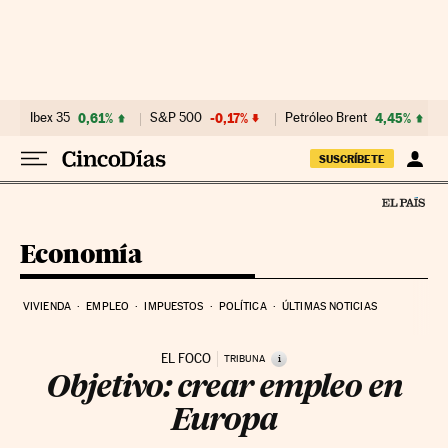
Ir al contenido
Ibex 35
0,61%
S&P 500
-0,17%
Petróleo Brent
4,45%
SUSCRÍBETE
Economía
VIVIENDA
EMPLEO
IMPUESTOS
POLÍTICA
ÚLTIMAS NOTICIAS
EL FOCO
i
TRIBUNA
Objetivo: crear empleo en
Europa