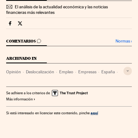
El análisis de la actualidad económica y las noticias
financieras más relevantes
Economia Cinco Días en Facebook
Economia Cinco Días en Twitter
IR A LOS COMENTARIOS
Normas
›
COMENTARIOS
ARCHIVADO EN
Opinión
Deslocalización
Empleo
Empresas
España
Política laboral
Europa
Economía
Trabajo
Se adhiere a los criterios de
Más información
aquí
Si está interesado en licenciar este contenido, pinche