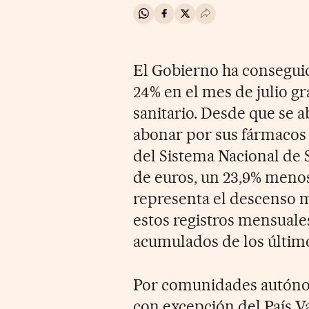
Compartir en Whatsapp
Compartir en Facebook
Compartir en Twitter
Desplegar Redes Soci
El Gobierno ha conseguid
24% en el mes de julio gr
sanitario. Desde que se a
abonar por sus fármacos 
del Sistema Nacional de 
de euros, un 23,9% menos
representa el descenso 
estos registros mensuale
acumulados de los últim
Por comunidades autónoma
con excepción del País V