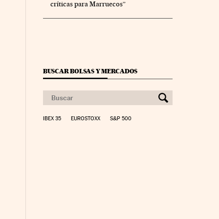
críticas para Marruecos”
BUSCAR BOLSAS Y MERCADOS
co Días en Facebook
 Cinco Días en Twitter
IBEX 35
EUROSTOXX
S&P 500