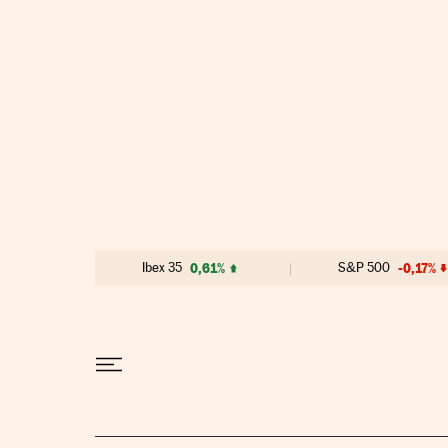
Ir al contenido
Ibex 35
0,61%
S&P 500
-0,17%