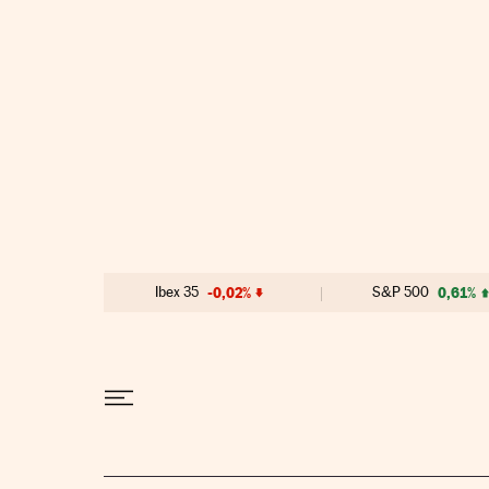
Ir al contenido
Ibex 35
-0,02%
S&P 500
0,61%