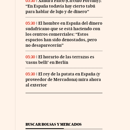
Xandra Falcó (Círculo Fortuny):
05:30
“En España todavía hay cierto tabú
para hablar de lujo y de dinero”
El hombre en España del dinero
05:30
sudafricano que se está haciendo con
los centros comerciales: “Estos
espacios han sido denostados, pero
no desaparecerán”
El horario de las terrazas es
05:30
‘casus belli’ en Berlín
El rey de la patata en España (y
05:30
proveedor de Mercadona) mira ahora
al exterior
BUSCAR BOLSAS Y MERCADOS