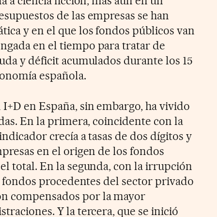
na a ciencia ficción, más aún en un
resupuestos de las empresas se han
ica y en el que los fondos públicos van
ngada en el tiempo para tratar de
euda y déficit acumulados durante los 15
conomía española.
n I+D en España, sin embargo, ha vivido
adas. En la primera, coincidente con la
indicador crecía a tasas de dos dígitos y
mpresas en el origen de los fondos
l total. En la segunda, con la irrupción
los fondos procedentes del sector privado
ron compensados por la mayor
traciones. Y la tercera, que se inició