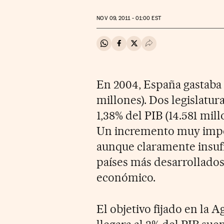
NOV
09, 2011 - 01:00
EST
Compartir en Whatsapp
Compartir en Facebook
Compartir en Twitter
Desplegar Redes Soci
En 2004, España gastaba 
millones). Dos legislatur
1,38% del PIB (14.581 mill
Un incremento muy impo
aunque claramente insufic
países más desarrollados
económico.
El objetivo fijado en la 