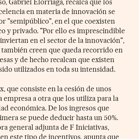
, Gabriel Elorriaga, recalca que los
xcelencia en materia de innovación se
or "semipúblico", en el que coexisten
o y privado. "Por ello es imprescindible
nviertan en el sector de la innovación",
s también creen que queda recorrido en
resas y de hecho recalcan que existen
do utilizados en toda su intensidad.
ox, que consiste en la cesión de unos
a empresa a otra que los utiliza para la
idad económica. De los ingresos que
rimera se puede deducir hasta un 50%.
a general adjunta de F Iniciativas,
en este tipo de incentivos, apunta que