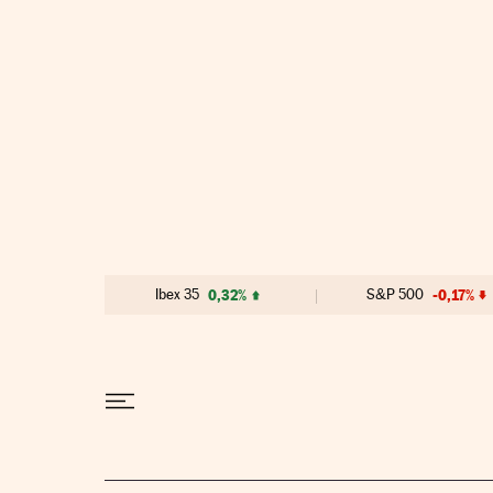
Ir al contenido
Ibex 35
0,32%
S&P 500
-0,17%