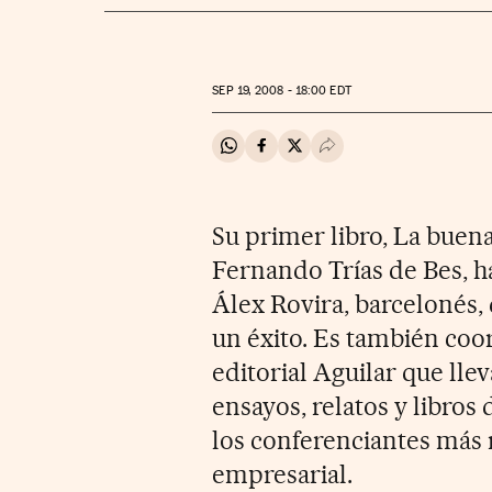
SEP
19, 2008 - 18:00
EDT
Compartir en Whatsapp
Compartir en Facebook
Compartir en Twitter
Desplegar Redes Soci
Su primer libro, La buena
Fernando Trías de Bes, h
Álex Rovira, barcelonés,
un éxito. Es también coo
editorial Aguilar que lle
ensayos, relatos y libros
los conferenciantes más
empresarial.