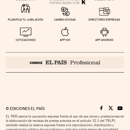
PLANIFICA TU JUBILACIÓN
CAMBIO DIVISAS
DIRECTORIO EMPRESAS
COTIZACIONES
APP IOS
APP ANDROID
©
EDICIONES EL PAÍS
Cinco Días en F
Cinco Días e
Cinco 
EL PAÍS ejerce la oposición expresa frente al uso de sus obras y prestaciones en
la elaboración de revistas de prensa prevista en el artículo 32.1 del TRLPI;
también realiza la reserva expresa frente a la reproducción, distribución y
comunicación pública de sus trabajos y artículos sobre temas de actualidad