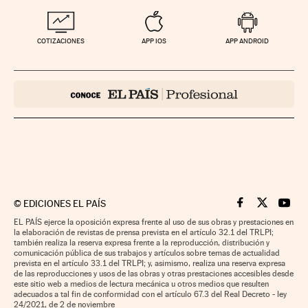
COTIZACIONES
APP IOS
APP ANDROID
©
EDICIONES EL PAÍS
Cinco Días en F
Cinco Días e
Cinco 
EL PAÍS ejerce la oposición expresa frente al uso de sus obras y prestaciones en
la elaboración de revistas de prensa prevista en el artículo 32.1 del TRLPI;
también realiza la reserva expresa frente a la reproducción, distribución y
comunicación pública de sus trabajos y artículos sobre temas de actualidad
prevista en el artículo 33.1 del TRLPI; y, asimismo, realiza una reserva expresa
de las reproducciones y usos de las obras y otras prestaciones accesibles desde
este sitio web a medios de lectura mecánica u otros medios que resulten
adecuados a tal fin de conformidad con el artículo 67.3 del Real Decreto - ley
24/2021, de 2 de noviembre