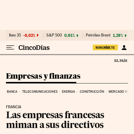
Ir al contenido
Ibex 35
-0,02%
S&P 500
0,61%
Petróleo Brent
1,28%
SUSCRÍBETE
Empresas y finanzas
BANCA
TELECOMUNICACIONES
ENERGIA
CONSTRUCCIÓN
MERCADO INMOB
FRANCIA
Las empresas francesas
miman a sus directivos