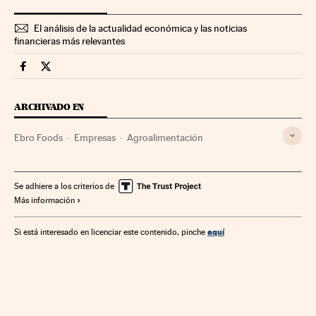
El análisis de la actualidad económica y las noticias
financieras más relevantes
Companias Cinco Días en Facebook
Companias Cinco Días en Twitter
ARCHIVADO EN
Ebro Foods
Empresas
Agroalimentación
Se adhiere a los criterios de
Más información
aquí
Si está interesado en licenciar este contenido, pinche