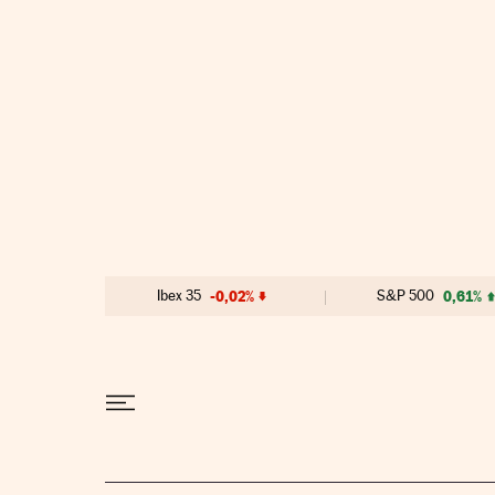
Ir al contenido
Ibex 35
-0,02%
S&P 500
0,61%