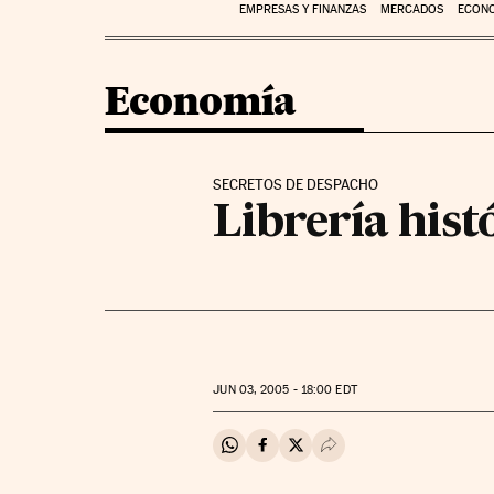
EMPRESAS Y FINANZAS
MERCADOS
ECON
Economía
SECRETOS DE DESPACHO
Librería hist
JUN
03, 2005 - 18:00
EDT
Compartir en Whatsapp
Compartir en Facebook
Compartir en Twitter
Desplegar Redes Soci