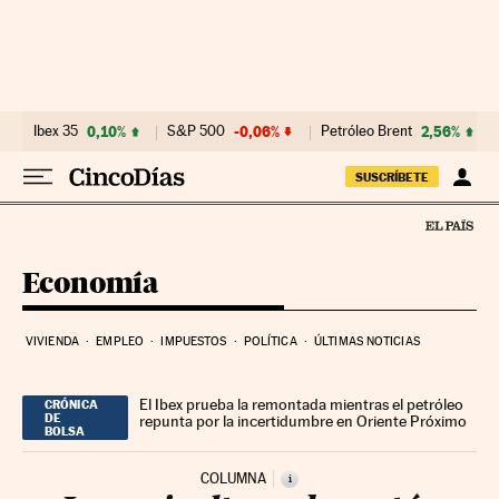
Ir al contenido
Ibex 35
0,10%
S&P 500
-0,06%
Petróleo Brent
2,56%
SUSCRÍBETE
Economía
VIVIENDA
EMPLEO
IMPUESTOS
POLÍTICA
ÚLTIMAS NOTICIAS
El Ibex prueba la remontada mientras el petróleo
CRÓNICA
DE
repunta por la incertidumbre en Oriente Próximo
BOLSA
COLUMNA
i