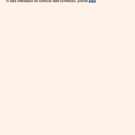
aquí
Si está interesado en licenciar este contenido, pinche