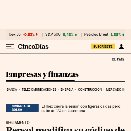
Ir al contenido
Ibex 35
-0,02%
S&P 500
0,43%
Petróleo Brent
1,38%
SUSCRÍBETE
Empresas y finanzas
BANCA
TELECOMUNICACIONES
ENERGIA
CONSTRUCCIÓN
MERCADO INMOB
El Ibex cierra la sesión con ligeras caídas pero
CRÓNICA DE
BOLSA
sube un 2% en la semana
REGLAMENTO