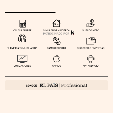
CALCULAR IRPF
SIMULADOR HIPOTECA
SUELDO NETO
PLANIFICA TU JUBILACIÓN
CAMBIO DIVISAS
DIRECTORIO EMPRESAS
COTIZACIONES
APP IOS
APP ANDROID