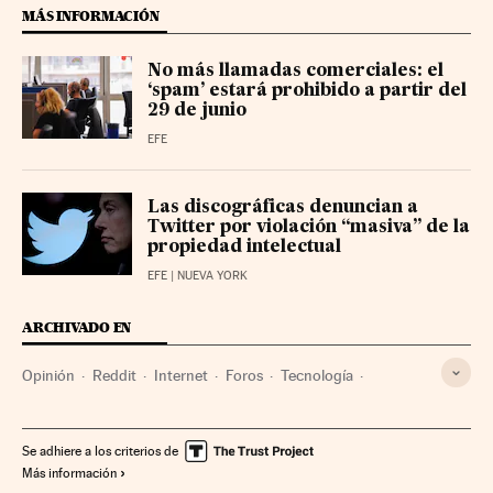
MÁS INFORMACIÓN
No más llamadas comerciales: el
‘spam’ estará prohibido a partir del
29 de junio
EFE
Las discográficas denuncian a
Twitter por violación “masiva” de la
propiedad intelectual
EFE
| NUEVA YORK
ARCHIVADO EN
Opinión
Reddit
Internet
Foros
Tecnología
Huelgas
Biografías
Steve Huffman
Se adhiere a los criterios de
Más información