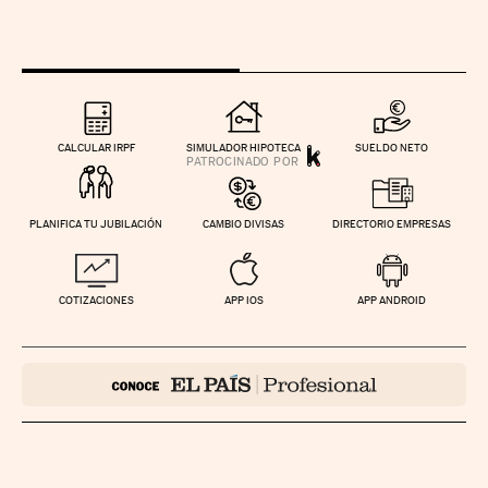
CALCULAR IRPF
SIMULADOR HIPOTECA
SUELDO NETO
PLANIFICA TU JUBILACIÓN
CAMBIO DIVISAS
DIRECTORIO EMPRESAS
COTIZACIONES
APP IOS
APP ANDROID