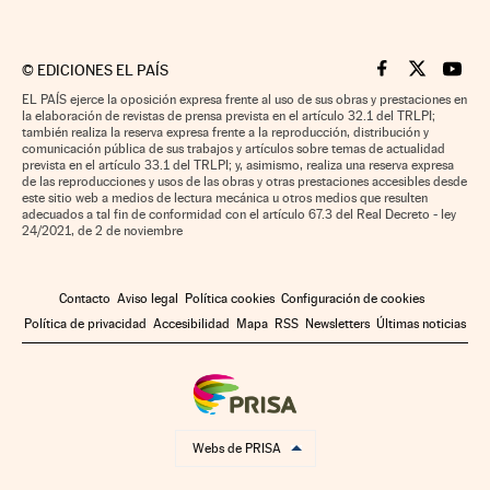
©
EDICIONES EL PAÍS
Cinco Días en F
Cinco Días e
Cinco 
EL PAÍS ejerce la oposición expresa frente al uso de sus obras y prestaciones en
la elaboración de revistas de prensa prevista en el artículo 32.1 del TRLPI;
también realiza la reserva expresa frente a la reproducción, distribución y
comunicación pública de sus trabajos y artículos sobre temas de actualidad
prevista en el artículo 33.1 del TRLPI; y, asimismo, realiza una reserva expresa
de las reproducciones y usos de las obras y otras prestaciones accesibles desde
este sitio web a medios de lectura mecánica u otros medios que resulten
adecuados a tal fin de conformidad con el artículo 67.3 del Real Decreto - ley
24/2021, de 2 de noviembre
Contacto
Aviso legal
Política cookies
Configuración de cookies
Política de privacidad
Accesibilidad
Mapa
RSS
Newsletters
Últimas noticias
Webs de PRISA