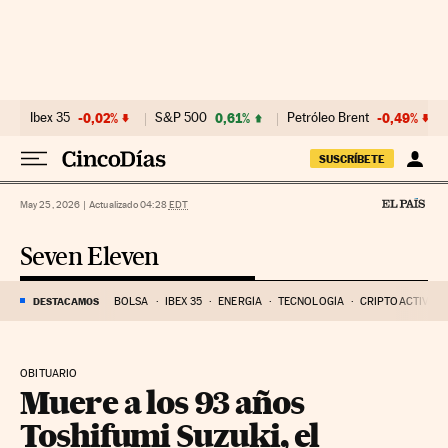
Ir al contenido
Ibex 35
-0,02%
S&P 500
0,61%
Petróleo Brent
-0,49%
SUSCRÍBETE
May 25, 2026
|
Actualizado 04:28
EDT
Seven Eleven
DESTACAMOS
BOLSA
IBEX 35
ENERGÍA
TECNOLOGÍA
CRIPTOACTIVOS
OBITUARIO
Muere a los 93 años
Toshifumi Suzuki, el