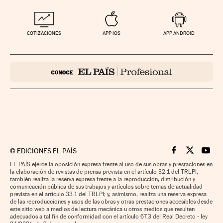
COTIZACIONES
APP IOS
APP ANDROID
©
EDICIONES EL PAÍS
Cinco Días en F
Cinco Días e
Cinco 
EL PAÍS ejerce la oposición expresa frente al uso de sus obras y prestaciones en
la elaboración de revistas de prensa prevista en el artículo 32.1 del TRLPI;
también realiza la reserva expresa frente a la reproducción, distribución y
comunicación pública de sus trabajos y artículos sobre temas de actualidad
prevista en el artículo 33.1 del TRLPI; y, asimismo, realiza una reserva expresa
de las reproducciones y usos de las obras y otras prestaciones accesibles desde
este sitio web a medios de lectura mecánica u otros medios que resulten
adecuados a tal fin de conformidad con el artículo 67.3 del Real Decreto - ley