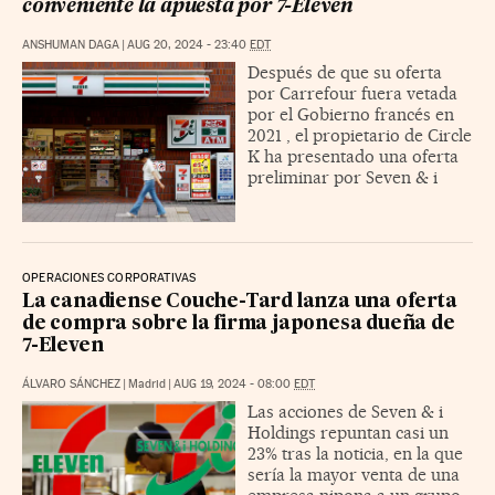
conveniente la apuesta por 7-Eleven
ANSHUMAN DAGA
|
AUG 20, 2024 - 23:40
EDT
Después de que su oferta
por Carrefour fuera vetada
por el Gobierno francés en
2021 , el propietario de Circle
K ha presentado una oferta
preliminar por Seven & i
OPERACIONES CORPORATIVAS
La canadiense Couche-Tard lanza una oferta
de compra sobre la firma japonesa dueña de
7-Eleven
ÁLVARO SÁNCHEZ
|
Madrid
|
AUG 19, 2024 - 08:00
EDT
Las acciones de Seven & i
Holdings repuntan casi un
23% tras la noticia, en la que
sería la mayor venta de una