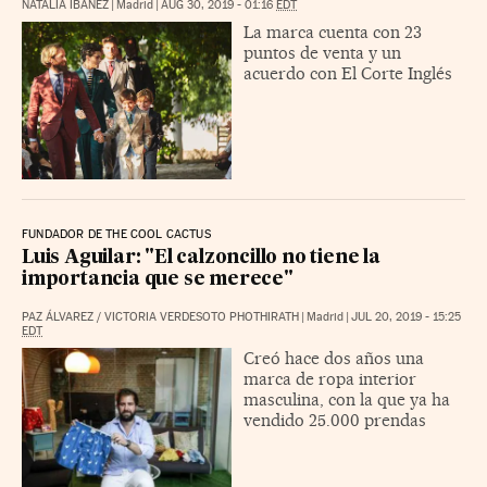
NATALIA IBÁÑEZ
|
Madrid
|
AUG 30, 2019 - 01:16
EDT
La marca cuenta con 23
puntos de venta y un
acuerdo con El Corte Inglés
FUNDADOR DE THE COOL CACTUS
Luis Aguilar: "El calzoncillo no tiene la
importancia que se merece"
PAZ ÁLVAREZ
/
VICTORIA VERDESOTO PHOTHIRATH
|
Madrid
|
JUL 20, 2019 - 15:25
EDT
Creó hace dos años una
marca de ropa interior
masculina, con la que ya ha
vendido 25.000 prendas