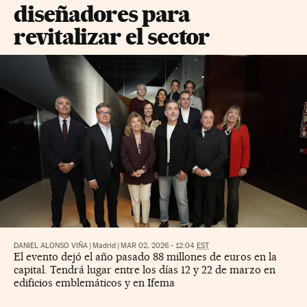
diseñadores para
revitalizar el sector
DANIEL ALONSO VIÑA
|
Madrid
|
MAR 02, 2026 - 12:04
EST
El evento dejó el año pasado 88 millones de euros en la
capital. Tendrá lugar entre los días 12 y 22 de marzo en
edificios emblemáticos y en Ifema