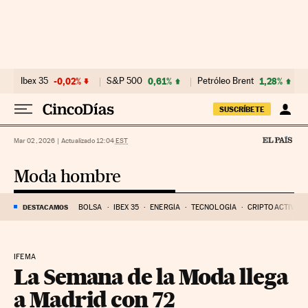
Ir al contenido
Ibex 35
-0,02%
S&P 500
0,61%
Petróleo Brent
1,28%
SUSCRÍBETE
Mar 02, 2026
|
Actualizado 12:04
EST
Moda hombre
DESTACAMOS
BOLSA
IBEX 35
ENERGÍA
TECNOLOGÍA
CRIPTOACTIVOS
IFEMA
La Semana de la Moda llega
a Madrid con 72