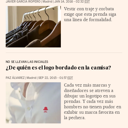
JAVIER GARCÍA ROPERO
|
Madrid
|
JAN 14, 2016 - 02:32
EST
Vestir con traje y corbata
exige que esta prenda siga
una línea de formalidad.
NO SE LLEVAN LAS INICIALES
¿De quién es el logo bordado en la camisa?
PAZ ÁLVAREZ
|
Madrid
|
SEP 22, 2015 - 01:57
EDT
Cada vez más marcas y
diseñadores se atreven a
dibujar un logotipo en sus
prendas. Y cada vez más
hombres no tienen pudor en
exhibir su marca favorita en
la pechera.