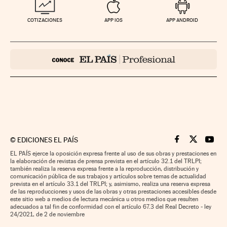
COTIZACIONES
APP IOS
APP ANDROID
©
EDICIONES EL PAÍS
Cinco Días en F
Cinco Días e
Cinco 
EL PAÍS ejerce la oposición expresa frente al uso de sus obras y prestaciones en
la elaboración de revistas de prensa prevista en el artículo 32.1 del TRLPI;
también realiza la reserva expresa frente a la reproducción, distribución y
comunicación pública de sus trabajos y artículos sobre temas de actualidad
prevista en el artículo 33.1 del TRLPI; y, asimismo, realiza una reserva expresa
de las reproducciones y usos de las obras y otras prestaciones accesibles desde
este sitio web a medios de lectura mecánica u otros medios que resulten
adecuados a tal fin de conformidad con el artículo 67.3 del Real Decreto - ley
24/2021, de 2 de noviembre