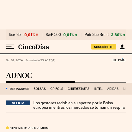
Ir al contenido
Ibex 35
-0,01%
S&P 500
0,01%
Petróleo Brent
3,80%
SUSCRÍBETE
Oct 01, 2024
|
Actualizado 23:40
EDT
ADNOC
DESTACAMOS
BOLSAS
GRIFOLS
CIBERESTAFAS
INTEL
ADIDAS
MERL
Los gestores redoblan su apetito por la Bolsa
ALERTA
europea mientras los mercados se toman un respiro
SUSCRIPTORES PREMIUM