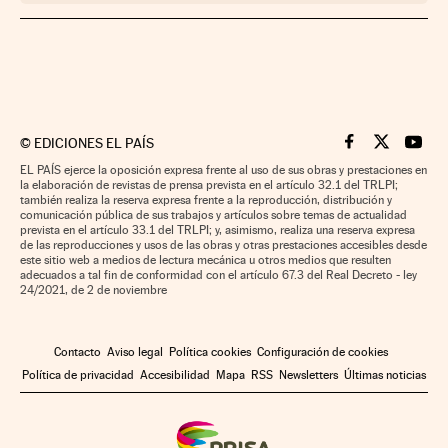
©
EDICIONES EL PAÍS
Cinco Días en F
Cinco Días e
Cinco 
EL PAÍS ejerce la oposición expresa frente al uso de sus obras y prestaciones en
la elaboración de revistas de prensa prevista en el artículo 32.1 del TRLPI;
también realiza la reserva expresa frente a la reproducción, distribución y
comunicación pública de sus trabajos y artículos sobre temas de actualidad
prevista en el artículo 33.1 del TRLPI; y, asimismo, realiza una reserva expresa
de las reproducciones y usos de las obras y otras prestaciones accesibles desde
este sitio web a medios de lectura mecánica u otros medios que resulten
adecuados a tal fin de conformidad con el artículo 67.3 del Real Decreto - ley
24/2021, de 2 de noviembre
Contacto
Aviso legal
Política cookies
Configuración de cookies
Política de privacidad
Accesibilidad
Mapa
RSS
Newsletters
Últimas noticias