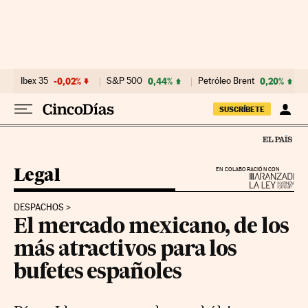
Ir al contenido
Ibex 35
-0,02%
S&P 500
0,44%
Petróleo Brent
0,20%
SUSCRÍBETE
Legal
EN COLABORACIÓN CON
DESPACHOS
El mercado mexicano, de los
más atractivos para los
bufetes españoles