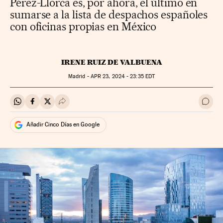
Pérez-Llorca es, por ahora, el último en
sumarse a la lista de despachos españoles
con oficinas propias en México
IRENE RUIZ DE VALBUENA
Madrid -
APR
23, 2024 - 23:35
EDT
Compartir en Whatsapp
Compartir en Facebook
Compartir en Twitter
Desplegar Redes Sociales
Ir a 
Añadir Cinco Días en Google