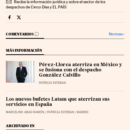
Recibe la información jurídica y sobre el sector de los
despachos de Cinco Días y EL PAÍS
Legal Cinco Días en Facebook
Legal Cinco Días en Twitter
IR A LOS COMENTARIOS
Normas
›
COMENTARIOS
MÁS INFORMACIÓN
Pérez-Llorca aterriza en México y
se fusiona con el despacho
González Calvillo
PATRICIA ESTEBAN
Los nuevos bufetes Latam que aterrizan sus
servicios en España
MARCELINO ABAD RAMÓN
/
PATRICIA ESTEBAN
| MADRID
ARCHIVADO EN