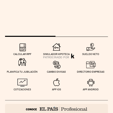
CALCULAR IRPF
SIMULADOR HIPOTECA
SUELDO NETO
PLANIFICA TU JUBILACIÓN
CAMBIO DIVISAS
DIRECTORIO EMPRESAS
COTIZACIONES
APP IOS
APP ANDROID