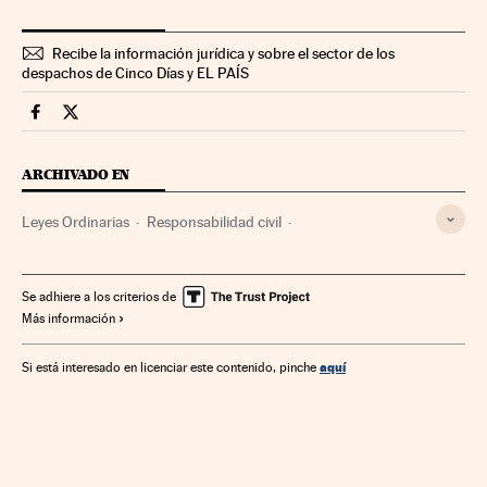
Recibe la información jurídica y sobre el sector de los
despachos de Cinco Días y EL PAÍS
Legal Cinco Días en Facebook
Legal Cinco Días en Twitter
ARCHIVADO EN
Leyes Ordinarias
Responsabilidad civil
Coches sin conductor
Nuevas tecnologías
Fiscalía Anticorrupción
Responsabilidad penal
Coches
Se adhiere a los criterios de
Más información
Fiscalía
Seguridad vial
Código penal
Vehículos
Poder judicial
Corrupción
Tráfico
Sanciones
aquí
Si está interesado en licenciar este contenido, pinche
Códigos jurídicos
Normativa jurídica
Juicios
Transporte
Legislación
Delitos
Proceso judicial
Tecnología
Justicia
Ciencia