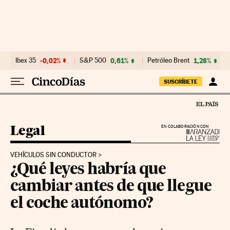
Ir al contenido
Ibex 35
-0,02%
S&P 500
0,61%
Petróleo Brent
1,28%
SUSCRÍBETE
Legal
EN COLABORACIÓN CON
VEHÍCULOS SIN CONDUCTOR
¿Qué leyes habría que
cambiar antes de que llegue
el coche autónomo?