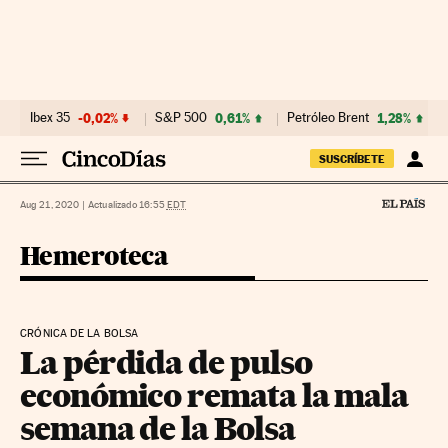
Ir al contenido
Ibex 35
-0,02%
S&P 500
0,61%
Petróleo Brent
1,28%
SUSCRÍBETE
Aug 21, 2020
|
Actualizado 16:55
EDT
Hemeroteca
CRÓNICA DE LA BOLSA
La pérdida de pulso
económico remata la mala
semana de la Bolsa