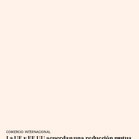
COMERCIO INTERNACIONAL
La UE y EE UU acuerdan una reducción mutua