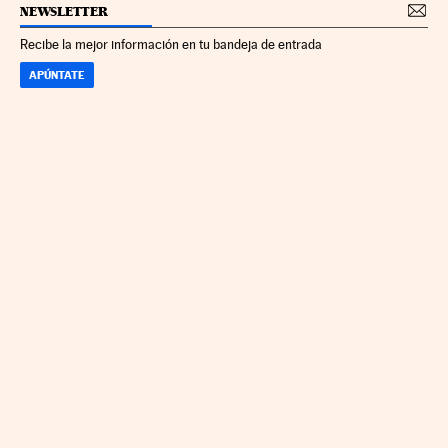
NEWSLETTER
Recibe la mejor información en tu bandeja de entrada
APÚNTATE
CALCULAR IRPF
SIMULADOR HIPOTECA
SUELDO NETO
PLANIFICA TU JUBILACIÓN
CAMBIO DIVISAS
DIRECTORIO EMPRESAS
COTIZACIONES
APP IOS
APP ANDROID