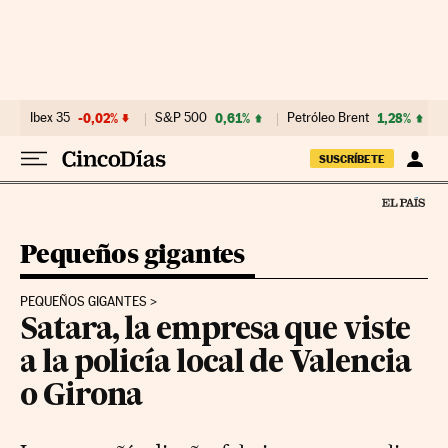
Ir al contenido
Ibex 35
-0,02%
S&P 500
0,61%
Petróleo Brent
1,28%
SUSCRÍBETE
Pequeños gigantes
PEQUEÑOS GIGANTES
Satara, la empresa que viste
a la policía local de Valencia
o Girona