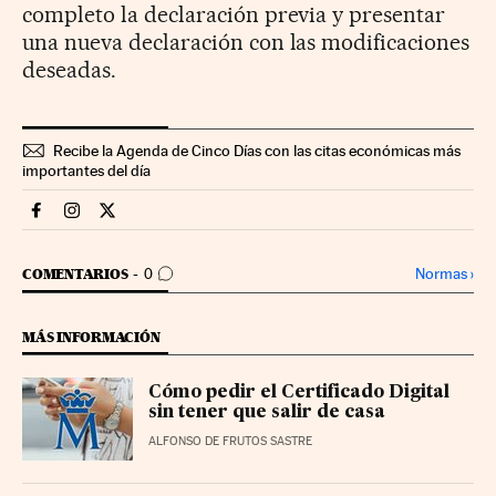
completo la declaración previa y presentar
una nueva declaración con las modificaciones
deseadas.
Recibe la Agenda de Cinco Días con las citas económicas más
importantes del día
Declaracion Renta Cinco Días en Facebook
Declaracion Renta Cinco Días en Instagram
Declaracion Renta Cinco Días en Twitter
IR A LOS COMENTARIOS
Normas
›
COMENTARIOS
0
MÁS INFORMACIÓN
Cómo pedir el Certificado Digital
sin tener que salir de casa
ALFONSO DE FRUTOS SASTRE