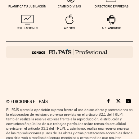
PLANIFICA TU JUBILACIÓN
CAMBIO DIVISAS
DIRECTORIO EMPRESAS
COTIZACIONES
APP IOS
APP ANDROID
©
EDICIONES EL PAÍS
Cinco Días en F
Cinco Días e
Cinco 
EL PAÍS ejerce la oposición expresa frente al uso de sus obras y prestaciones en
la elaboración de revistas de prensa prevista en el artículo 32.1 del TRLPI;
también realiza la reserva expresa frente a la reproducción, distribución y
comunicación pública de sus trabajos y artículos sobre temas de actualidad
prevista en el artículo 33.1 del TRLPI; y, asimismo, realiza una reserva expresa
de las reproducciones y usos de las obras y otras prestaciones accesibles desde
este sitio web a medios de lectura mecánica u otros medios que resulten