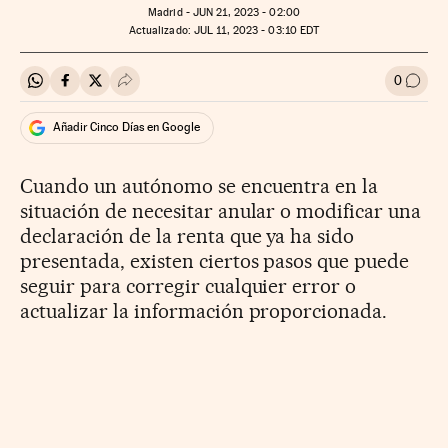
Madrid -
JUN
21, 2023 - 02:00
actualizado:
JUL
11, 2023 - 03:10
EDT
0
Compartir en Whatsapp
Compartir en Facebook
Compartir en Twitter
Desplegar Redes Sociales
Ir a l
Añadir Cinco Días en Google
Cuando un autónomo se encuentra en la
situación de necesitar anular o modificar una
declaración de la renta que ya ha sido
presentada, existen ciertos pasos que puede
seguir para corregir cualquier error o
actualizar la información proporcionada.