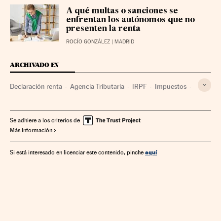
A qué multas o sanciones se
enfrentan los autónomos que no
presenten la renta
ROCÍO GONZÁLEZ
| MADRID
ARCHIVADO EN
Declaración renta
Agencia Tributaria
IRPF
Impuestos
Hacienda pública
Agencias Estatales
Tributos
Finanzas públicas
Administración Estado
Se adhiere a los criterios de
Más información
Administración pública
Finanzas
aquí
Si está interesado en licenciar este contenido, pinche