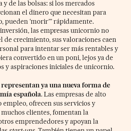
 y de las bolsas: si los mercados
rcionan el dinero que necesitan para
to, pueden ‘morir’” rápidamente.
 inversión, las empresas unicornio no
 de crecimiento, sus valoraciones caen
rsonal para intentar ser más rentables y
iera convertido en un poni, lejos ya de
 y aspiraciones iniciales de unicornio.
 representan ya una nueva forma de
omía española
. Las empresas de alto
empleo, ofrecen sus servicios y
 muchos clientes, fomentan la
 otros emprendedores y apoyan la
 las
start-ups
. También tienen un papel