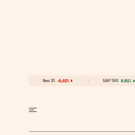
Ir al contenido
Ibex 35
-0,02%
S&P 500
0,61%