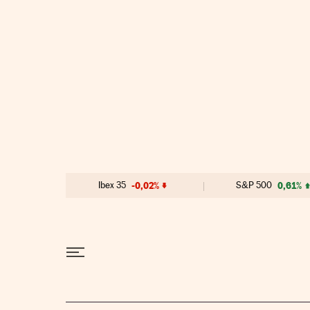
Ir al contenido
Ibex 35
-0,02%
S&P 500
0,61%