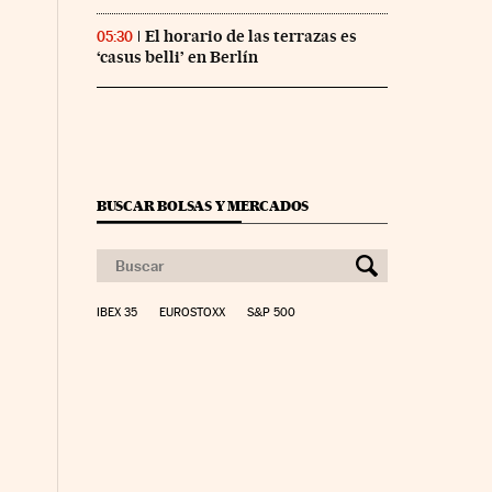
El horario de las terrazas es
05:30
‘casus belli’ en Berlín
BUSCAR BOLSAS Y MERCADOS
IBEX 35
EUROSTOXX
S&P 500