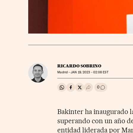
RICARDO SOBRINO
Madrid -
JAN
19, 2023 - 02:08
EST
0
Compartir en Whatsapp
Compartir en Facebook
Compartir en Twitter
Desplegar Redes Soci
Ir a los comenta
Bakinter ha inaugurado 
superando con un año de 
entidad liderada por Ma