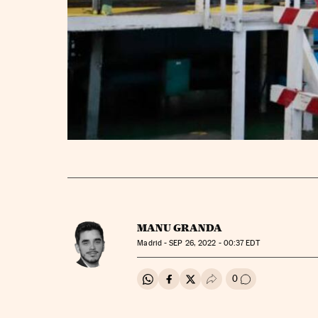
MANU GRANDA
Madrid -
SEP
26, 2022 - 00:37
EDT
0
Compartir en Whatsapp
Compartir en Facebook
Compartir en Twitter
Desplegar Redes Soci
Ir a los comenta