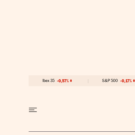
Ir al contenido
Ibex 35
-0,57%
S&P 500
-0,17%