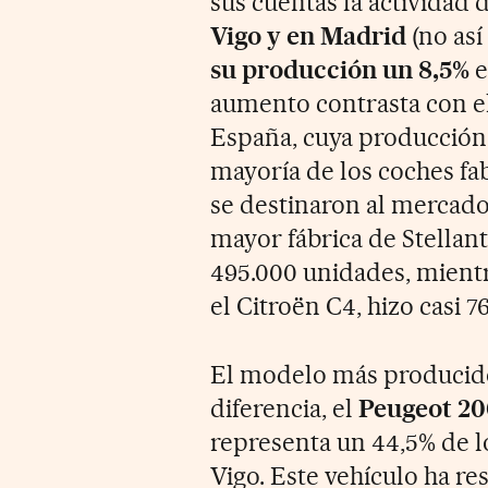
sus cuentas la actividad 
Vigo y en Madrid
(no así
su producción un 8,5%
e
aumento contrasta con el
España, cuya producción
mayoría de los coches fa
se destinaron al mercado 
mayor fábrica de Stellan
495.000 unidades, mientr
el Citroën C4, hizo casi 
El modelo más producido 
diferencia, el
Peugeot 2
representa un 44,5% de l
Vigo. Este vehículo ha re