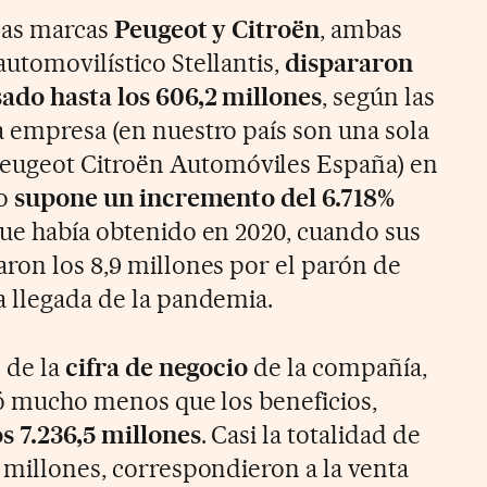
 las marcas
Peugeot y Citroën
, ambas
utomovilístico Stellantis,
dispararon
sado hasta los 606,2 millones
, según las
a empresa (en nuestro país son una sola
ugeot Citroën Automóviles España) en
to
supone un incremento del 6.718%
que había obtenido en 2020, cuando sus
aron los 8,9 millones por el parón de
a llegada de la pandemia.
n de la
cifra de negocio
de la compañía,
ció mucho menos que los beneficios,
os 7.236,5 millones
. Casi la totalidad de
 millones, correspondieron a la venta