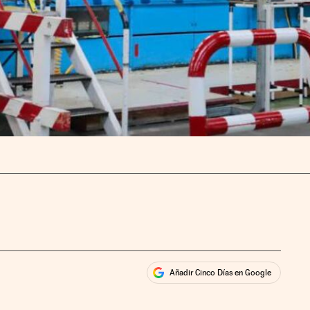
Añadir Cinco Días en Google
ales
rios