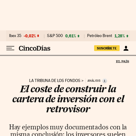
Ir al contenido
Ibex 35
-0,02%
S&P 500
0,61%
Petróleo Brent
1,28%
SUSCRÍBETE
LA TRIBUNA DE LOS FONDOS
i
ANÁLISIS
El coste de construir la
cartera de inversión con el
retrovisor
Hay ejemplos muy documentados con la
misma conclusión: los inversores suelen