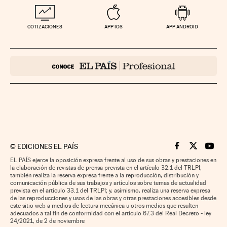
COTIZACIONES
APP IOS
APP ANDROID
©
EDICIONES EL PAÍS
Cinco Días en F
Cinco Días e
Cinco 
EL PAÍS ejerce la oposición expresa frente al uso de sus obras y prestaciones en
la elaboración de revistas de prensa prevista en el artículo 32.1 del TRLPI;
también realiza la reserva expresa frente a la reproducción, distribución y
comunicación pública de sus trabajos y artículos sobre temas de actualidad
prevista en el artículo 33.1 del TRLPI; y, asimismo, realiza una reserva expresa
de las reproducciones y usos de las obras y otras prestaciones accesibles desde
este sitio web a medios de lectura mecánica u otros medios que resulten
adecuados a tal fin de conformidad con el artículo 67.3 del Real Decreto - ley
24/2021, de 2 de noviembre