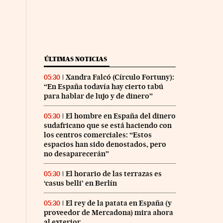
ÚLTIMAS NOTICIAS
Xandra Falcó (Círculo Fortuny):
05:30
“En España todavía hay cierto tabú
para hablar de lujo y de dinero”
El hombre en España del dinero
05:30
sudafricano que se está haciendo con
los centros comerciales: “Estos
espacios han sido denostados, pero
no desaparecerán”
El horario de las terrazas es
05:30
‘casus belli’ en Berlín
El rey de la patata en España (y
05:30
proveedor de Mercadona) mira ahora
al exterior