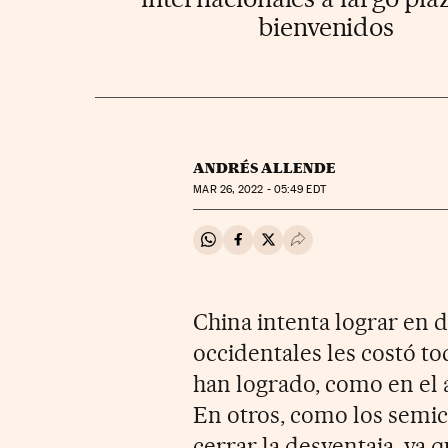
bienvenidos
ANDRÉS ALLENDE
MAR
26, 2022 - 05:49
EDT
Compartir en Whatsapp
Compartir en Facebook
Compartir en Twitter
Desplegar Redes Soci
China intenta lograr en d
occidentales les costó to
han logrado, como en el a
En otros, como los semi
cerrar la desventaja, ya 