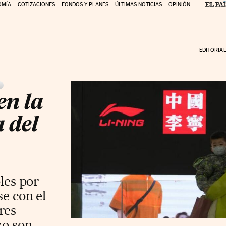
OMÍA
COTIZACIONES
FONDOS Y PLANES
ÚLTIMAS NOTICIAS
OPINIÓN
EDITORIA
i
en la
 del
oles por
e con el
res
zo son