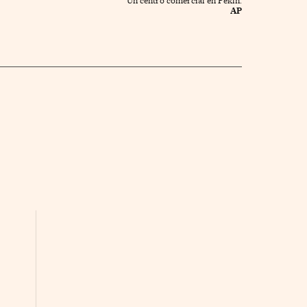
Un centro comercial en Pekín.
AP