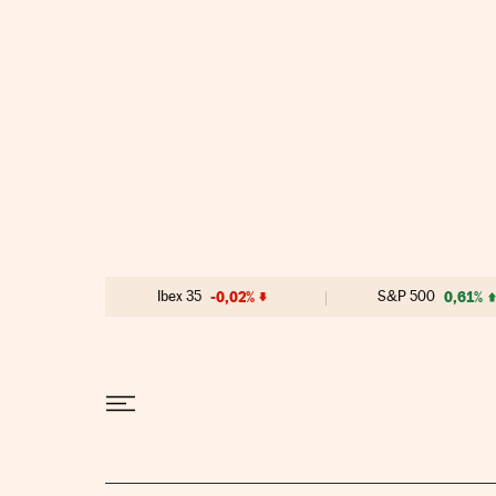
Ir al contenido
Ibex 35
-0,02%
S&P 500
0,61%