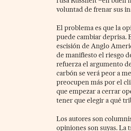
rusa Russneft –en buen 
voluntad de frenar sus ins
El problema es que la op
puede cambiar deprisa. 
escisión de Anglo Americ
de manifiesto el riesgo d
refuerza el argumento de
carbón se verá peor a med
preocupen más por el cli
que empezar a cerrar op
tener que elegir a qué tr
Los autores son columni
opiniones son suyas. La 