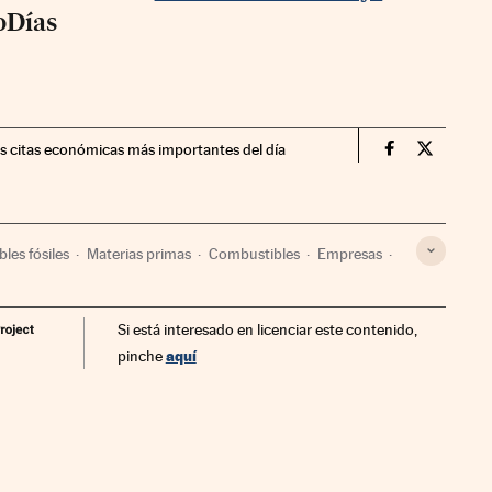
oDías
as citas económicas más importantes del día
Opinion Cinc
Opinion 
les fósiles
Materias primas
Combustibles
Empresas
tria
Fuentes energía
Energía
Si está interesado en licenciar este contenido,
aquí
pinche