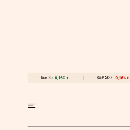
Ir al contenido
Ibex 35
0,16%
S&P 500
-0,16%