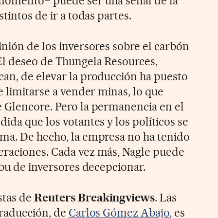
momento– puede ser una señal de la
tintos de ir a todas partes.
inión de los inversores sobre el carbón
El deseo de Thungela Resources,
an, de elevar la producción ha puesto
e limitarse a vender minas, lo que
 Glencore. Pero la permanencia en el
ida que los votantes y los políticos se
ma. De hecho, la empresa no ha tenido
eraciones. Cada vez más, Nagle puede
ibu de inversores decepcionar.
stas de
Reuters Breakingviews
. Las
traducción, de
Carlos Gómez Abajo
, es