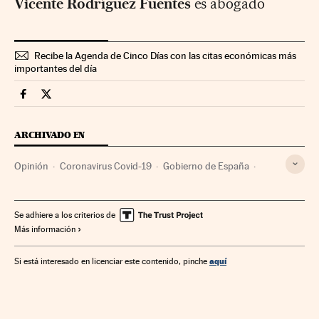
Vicente Rodríguez Fuentes
es abogado
Recibe la Agenda de Cinco Días con las citas económicas más
importantes del día
Opinion Cinco Días en Facebook
Opinion Cinco Días en Twitter
ARCHIVADO EN
Opinión
Coronavirus Covid-19
Gobierno de España
Coronavirus
Pandemia
Epidemia
Enfermedades infecciosas
Virología
Enfermedades
Se adhiere a los criterios de
Más información
Microbiología
Gobierno
Empresas
Medicina
Administración Estado
Economía
Industria
Salud
aquí
Si está interesado en licenciar este contenido, pinche
Biología
Administración pública
Política
Ciencias naturales
Ciencia