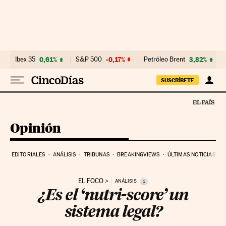
Ir al contenido
Ibex 35
0,61%
S&P 500
-0,17%
Petróleo Brent
3,82%
SUSCRÍBETE
Opinión
EDITORIALES
ANÁLISIS
TRIBUNAS
BREAKINGVIEWS
ÚLTIMAS NOTICIAS
EL FOCO
i
ANÁLISIS
¿Es el ‘nutri-score’ un
sistema legal?