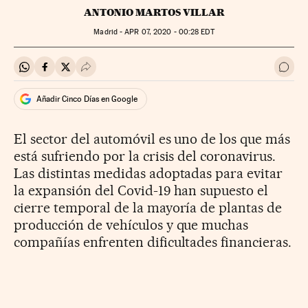
ANTONIO MARTOS VILLAR
Madrid -
APR
07, 2020 - 00:28
EDT
Compartir en Whatsapp
Compartir en Facebook
Compartir en Twitter
Desplegar Redes Sociales
Ir a 
Añadir Cinco Días en Google
El sector del automóvil es uno de los que más
está sufriendo por la crisis del coronavirus.
Las distintas medidas adoptadas para evitar
la expansión del Covid-19 han supuesto el
cierre temporal de la mayoría de plantas de
producción de vehículos y que muchas
compañías enfrenten dificultades financieras.