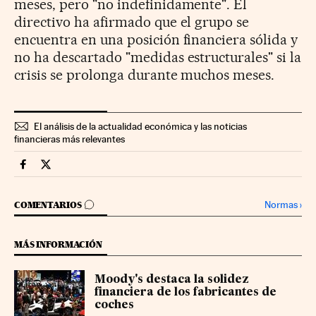
meses, pero "no indefinidamente". El
directivo ha afirmado que el grupo se
encuentra en una posición financiera sólida y
no ha descartado "medidas estructurales" si la
crisis se prolonga durante muchos meses.
El análisis de la actualidad económica y las noticias
financieras más relevantes
Companias Cinco Días en Facebook
Companias Cinco Días en Twitter
IR A LOS COMENTARIOS
Normas
›
COMENTARIOS
MÁS INFORMACIÓN
Moody's destaca la solidez
financiera de los fabricantes de
coches