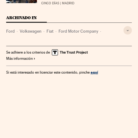
CINCO DÍAS
| MADRID
ARCHIVADO EN
Ford
Volkswagen
Fiat
Ford Motor Company
Fiat S.P.A
Mercedes-Benz Group AG
Volkswagen Group
Crédito empresas
Fabricantes automóviles
Créditos
Se adhiere a los criterios de
Más información
Automoción
Empresas
Banca
Industria
FCA
Grupo PSA
aquí
Si está interesado en licenciar este contenido, pinche