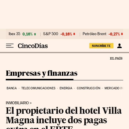
Ir al contenido
Ibex 35
0,16%
S&P 500
-0,16%
Petróleo Brent
-0,27%
SUSCRÍBETE
Empresas y finanzas
BANCA
TELECOMUNICACIONES
ENERGIA
CONSTRUCCIÓN
MERCADO INMOB
INMOBILIARIO
El propietario del hotel Villa
Magna incluye dos pagas