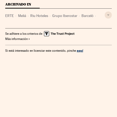
ARCHIVADO EN
ERTE
Meliá
Riu Hoteles
Grupo Iberostar
Barceló
Coronavirus
Virología
Enfermedades infecciosas
Microbiología
Relaciones laborales
Enfermedades
Se adhiere a los criterios de
Más información
Empresas
Medicina
Trabajo
Economía
Biología
Salud
Ciencias naturales
Ciencia
aquí
Si está interesado en licenciar este contenido, pinche