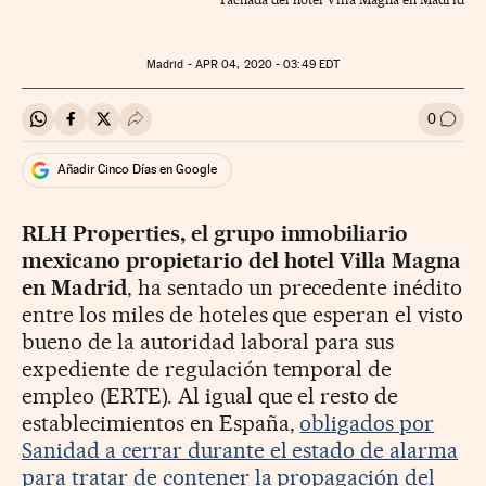
Madrid -
APR
04, 2020 - 03:49
EDT
0
Compartir en Whatsapp
Compartir en Facebook
Compartir en Twitter
Desplegar Redes Sociales
Ir a l
Añadir Cinco Días en Google
RLH Properties, el grupo inmobiliario
mexicano propietario del hotel Villa Magna
en Madrid
, ha sentado un precedente inédito
entre los miles de hoteles que esperan el visto
bueno de la autoridad laboral para sus
expediente de regulación temporal de
empleo (ERTE). Al igual que el resto de
establecimientos en España,
obligados por
Sanidad a cerrar durante el estado de alarma
para tratar de contener la propagación del