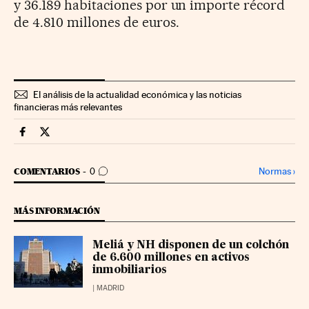
y 36.189 habitaciones por un importe récord
de 4.810 millones de euros.
El análisis de la actualidad económica y las noticias
financieras más relevantes
Companias Cinco Días en Facebook
Companias Cinco Días en Twitter
IR A LOS COMENTARIOS
Normas
›
COMENTARIOS
0
MÁS INFORMACIÓN
Meliá y NH disponen de un colchón
de 6.600 millones en activos
inmobiliarios
| MADRID