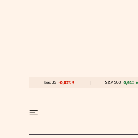
Ir al contenido
Ibex 35
-0,02%
S&P 500
0,61%