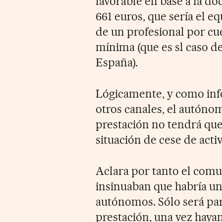
favorable en base a la d
661 euros, que sería el e
de un profesional por cue
mínima (que es sl caso d
España).
Lógicamente, y como inf
otros canales, el autónom
prestación no tendrá que
situación de cese de acti
Aclara por tanto el com
insinuaban que habría un
autónomos. Sólo será par
prestación, una vez haya