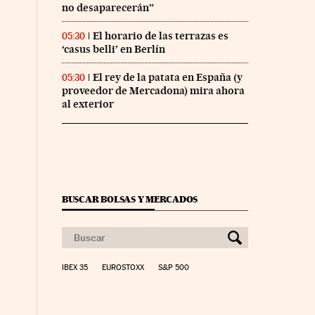
no desaparecerán”
El horario de las terrazas es
05:30
‘casus belli’ en Berlín
El rey de la patata en España (y
05:30
proveedor de Mercadona) mira ahora
al exterior
BUSCAR BOLSAS Y MERCADOS
IBEX 35
EUROSTOXX
S&P 500