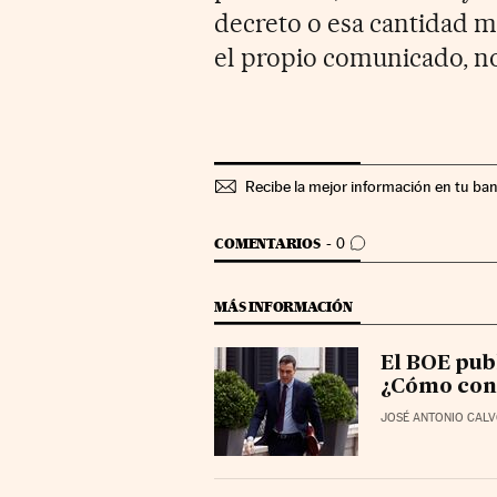
decreto o esa cantidad m
el propio comunicado, no
Recibe la mejor información en tu ba
IR A LOS COMENTARIOS
COMENTARIOS
0
MÁS INFORMACIÓN
El BOE pub
¿Cómo con
JOSÉ ANTONIO CALV